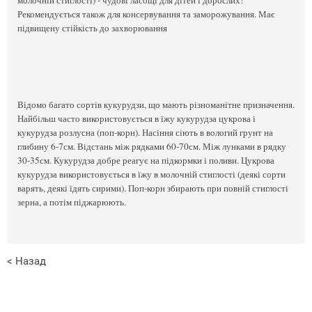
Рекомендується також для консервування та заморожування. Має
підвищену стійкість до захворювання
Відомо багато сортів кукурудзи, що мають різноманітне призначення.
Найбільш часто використовується в їжу кукурудза цукрова і
кукурудза розлусна (поп-корн). Насіння сіють в вологий грунт на
глибину 6-7см. Відстань між рядками 60-70см. Між лунками в рядку
30-35см. Кукурудза добре реагує на підкормки і поливи. Цукрова
кукурудза використовується в їжу в молочній стиглості (деякі сорти
варять, деякі їдять сирими). Поп-корн збирають при повній стиглості
зерна, а потім піджарюють.
< Назад