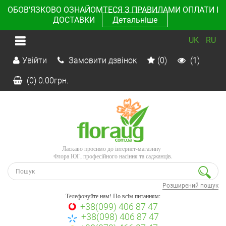
ОБОВ'ЯЗКОВО ОЗНАЙОМТЕСЯ З ПРАВИЛАМИ ОПЛАТИ І
ДОСТАВКИ
Детальніше
UK
RU
Увійти
Замовити дзвінок
(0)
(1)
(0)
0.00
грн.
Ласкаво просимо до інтернет-магазину
Флора ЮГ, професійного насіння та саджанців.
Розширений пошук
Телефонуйте нам! По всім питанням:
+38(099) 406 87 47
+38(098) 406 87 47