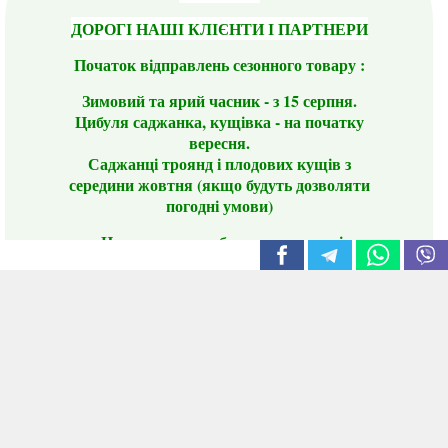
ДОРОГІ НАШІ КЛІЄНТИ І ПАРТНЕРИ
Початок відправлень сезонного товару :
Зимовий та ярий часник - з 15 серпня.
Цибуля саджанка, кущівка - на початку
вересня.
Саджанці троянд і плодових кущів з
середини жовтня (якщо будуть дозволяти
погодні умови)
Цього сезону ви будете задоволені
традиційно гарним асортиментом цибулі
сіянки та посадкового часнику, новими
сортами саджанців троянд і не тільки.
📣 Зверніть увагу! Резервуючи сезонні товари
заздалегідь, ви гарантовано отримаєте
дефіцитні сорти за фіксованою ціною на
момент резервування.
Наші переваги: