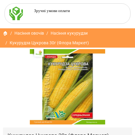
Зручні умови оплати
🏠
Насіння овочів
Насіння кукурудзи
Кукурудза Цукрова 30г (Флора Маркет)