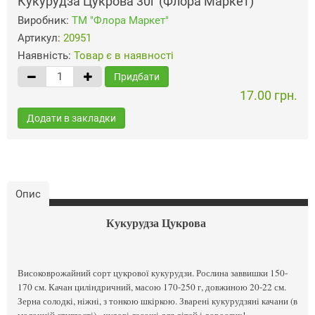
Кукурудза Цукрова 30г (Флора Маркет)
Виробник:
ТМ "Флора Маркет"
Артикул:
20951
Наявність:
Товар є в наявності
Придбати
17.00 грн.
Додати в закладки
Опис
Кукурудза Цукрова
Високоврожайний сорт цукрової кукурудзи. Рослина заввишки 150-
170 см. Качан циліндричний, масою 170-250 г, довжиною 20-22 см.
Зерна солодкі, ніжні, з тонкою шкіркою. Зварені кукурудзяні качани (в
молочній стиглості) - чудові ласощі для дітей і дорослих!