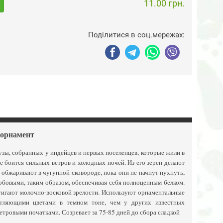
11.00 грн.
Поділитися в соц.мережах:
 орнамент
узы, собранных у индейцев и первых поселенцев, которые жили в
 боится сильных ветров и холодных ночей. Из его зерен делают
 обжаривают в чугунной сковороде, пока они не начнут пухнуть,
бобовыми, таким образом, обеспечивая себя полноценным белком.
стигают молочно-восковой зрелости. Используют орнаментальные
атляющими цветами в темном тоне, чем у других известных
етровыми початками. Созревает за 75-85 дней до сбора сладкой