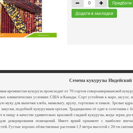
Придбати
Додати в закладки
Семена кукурузы Индейский
вая кремнистая кукуруза происходит от 70 сортов североамериканской кукур
ых климатических условиях США и Канады. Сорт устойчив к жаре, засухе, не
ю муку для выпечки хлеба, мамалыгу, крупу, тортилью и тамале. Зрелые ядра
 закуски, подобной кукурузным орехам. Традиционно её едят в сочетании с 
 в пищу в качестве удивительно красивой сладкой кукурузы, когда зерна до
для декорирования помещений. Имеет яркий орнамент с наиболее впеч
тей. Густые хорошо облиственные растения 1,5 метра высотой с 20-ти сантим