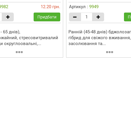
9982
12.20 грн.
Артикул :
9949
Придбати
П
- 65 днів),
Ранній (45-48 днів) бджолоз
жайний, стресовитривалий
гібрид для свіжого вживання,
и округлоовальні,...
засолювання та...