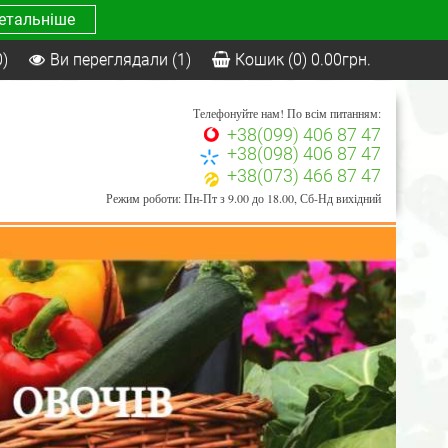
етальніше
0)
Ви переглядали
(1)
Кошик
(0)
0.00
грн.
Телефонуйте нам! По всім питанням:
+38(099) 406 87 47
+38(098) 406 87 47
+38(073) 466 87 47
Режим роботи: Пн-Пт з 9.00 до 18.00, Сб-Нд вихідний