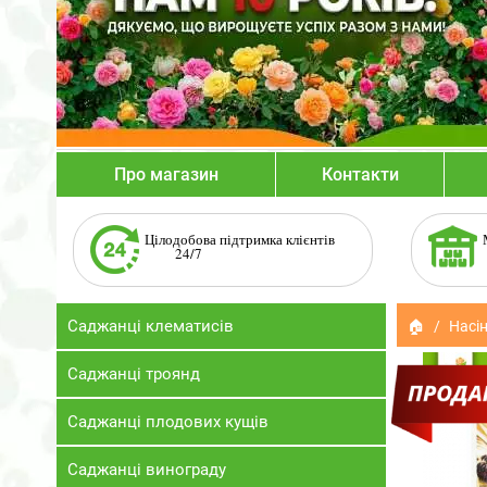
Про магазин
Контакти
Цілодобова підтримка клієнтів
24/7
Саджанці клематисів
🏠
Насін
Саджанці троянд
Саджанці плодових кущів
Саджанці винограду