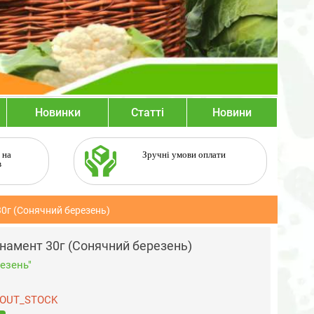
Новинки
Статті
Новини
 на
Зручні умови оплати
в
30г (Сонячний березень)
рнамент 30г (Сонячний березень)
езень"
OUT_STOCK