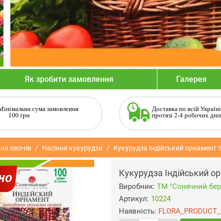
Як зробити замовлення
Галерея
Мінімальна сума замовлення
Доставка по всій Україні
100 грн
протязі 2-4 робочих дні
ня овочів
Насіння кукурудзи
Кукурудза Індійський орнамент 
Кукурудза Індійський о
Виробник:
ТМ "Сонячний бер
Артикул:
10224
Наявність:
FLORA_PRODUCT_