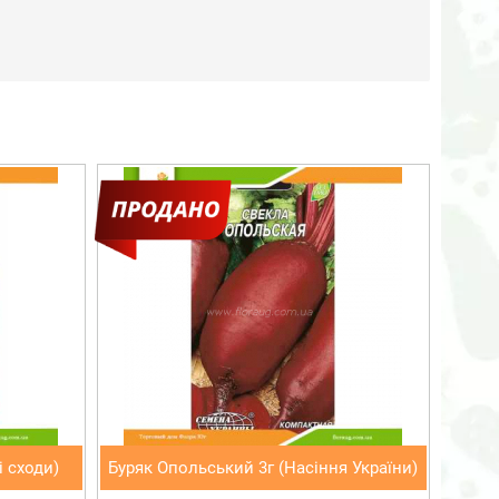
і сходи)
Буряк Опольський 3г (Насіння України)