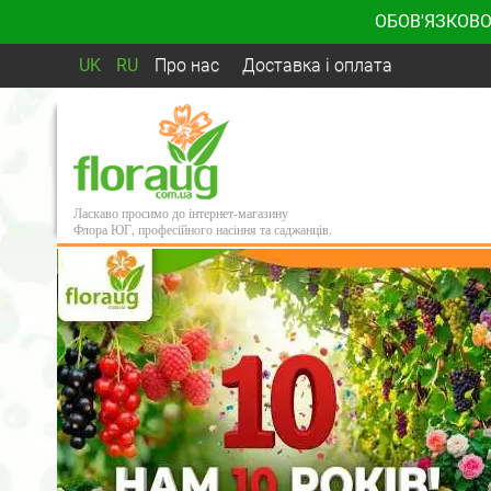
ОБОВ'ЯЗКОВО
UK
RU
Про нас
Доставка і оплата
Ласкаво просимо до інтернет-магазину
Флора ЮГ, професійного насіння та саджанців.