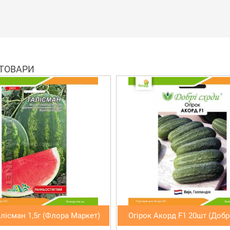
 ТОВАРИ
лісман 1,5г (Флора Маркет)
Огірок Акорд F1 20шт (Добр