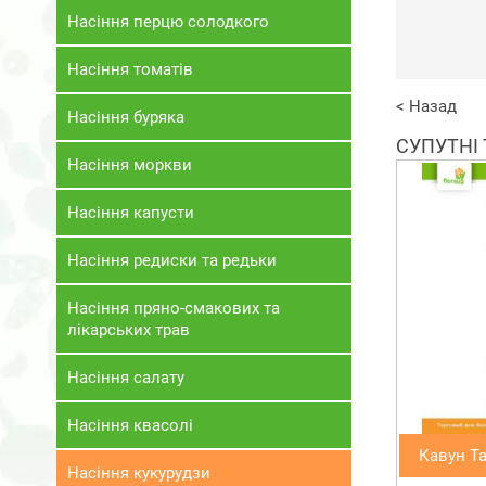
Насіння перцю солодкого
Насіння томатів
< Назад
Насіння буряка
СУПУТНІ
Насіння моркви
Насіння капусти
Насіння редиски та редьки
Насіння пряно-смакових та
лікарських трав
Насіння салату
Насіння квасолі
Кавун Та
Насіння кукурудзи