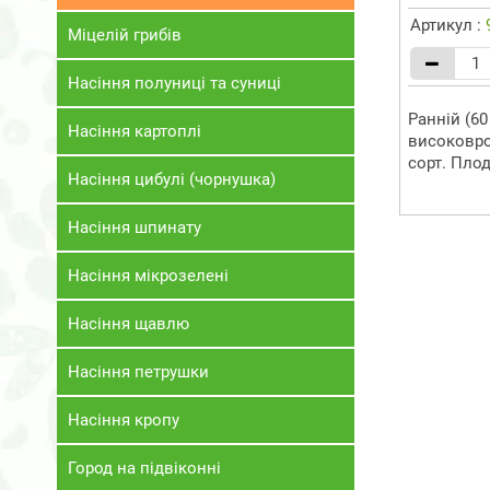
Артикул :
Міцелій грибів
Насіння полуниці та суниці
Ранній (60 
Насіння картоплі
високовро
сорт. Плод
Насіння цибулі (чорнушка)
Насіння шпинату
Насіння мікрозелені
Насіння щавлю
Насіння петрушки
Насіння кропу
Город на підвіконні