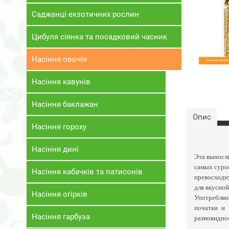
Саджанці екзотичних рослин
Цибуля сіянка та посадковий часник
Насіння овочів
Насіння кавунів
Насіння баклажан
Опис
Насіння гороху
Насіння дині
Эта выносли
самых суров
Насіння кабачків та патисонів
превосходну
для вкусной
Насіння огірків
Употребляют
початки и 
Насіння гарбуза
разновиднос