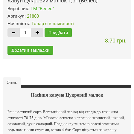
Кавун Цукровий малюк 1,5г (Велес)
Виробник:
ТМ "Велес"
Артикул:
21880
Наявність:
Товар є в наявності
Придбати
8.70 грн.
Додати в закладки
Опис
Насіння кавуна Цукровий малюк
Ранньостиглий сорт. Вегетаційний період від сходів до технічної
стиглості 70-75 днів. М'якоть насичено-червоний, зернистий, ніжний,
соковитий, дуже солодкий. Плоди округлі, темно-зелені з тонкими,
ледь помітними смугами, вагою 4-6кг. Сорт цінується за хорошу