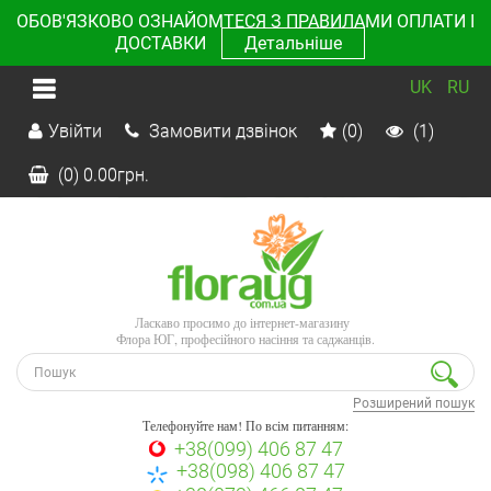
ОБОВ'ЯЗКОВО ОЗНАЙОМТЕСЯ З ПРАВИЛАМИ ОПЛАТИ І
ДОСТАВКИ
Детальніше
UK
RU
Увійти
Замовити дзвінок
(0)
(1)
(0)
0.00
грн.
Ласкаво просимо до інтернет-магазину
Флора ЮГ, професійного насіння та саджанців.
Розширений пошук
Телефонуйте нам! По всім питанням:
+38(099) 406 87 47
+38(098) 406 87 47