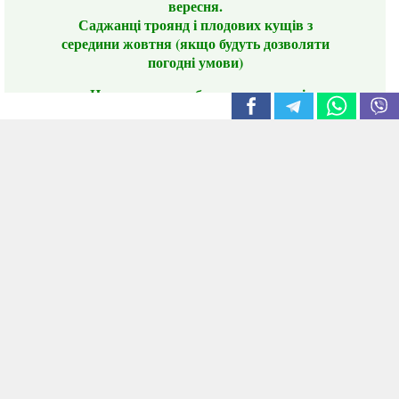
вересня.
Саджанці троянд і плодових кущів з
середини жовтня (якщо будуть дозволяти
погодні умови)
Цього сезону ви будете задоволені
традиційно гарним асортиментом цибулі
сіянки та посадкового часнику, новими
сортами саджанців троянд і не тільки.
📣 Зверніть увагу! Резервуючи сезонні товари
заздалегідь, ви гарантовано отримаєте
дефіцитні сорти за фіксованою ціною на
момент резервування.
Наші переваги:
Нові сорти.
Вигідні умови доставки.
Лояльні та помірні ціни.
Інформація на сайті актуальна,