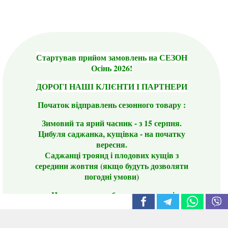
Стартував прийом замовлень на СЕЗОН
Осінь 2026!
ДОРОГІ НАШІ КЛІЄНТИ І ПАРТНЕРИ
Початок відправлень сезонного товару :
Зимовий та ярий часник - з 15 серпня.
Цибуля саджанка, кущівка - на початку
вересня.
Саджанці троянд і плодових кущів з
середини жовтня (якщо будуть дозволяти
погодні умови)
Цього сезону ви будете задоволені
традиційно гарним асортиментом цибулі
сіянки та посадкового часнику, новими
сортами саджанців троянд і не тільки.