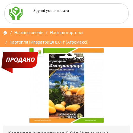
Зручні умови оплати
🏠
Насіння овочів
Насіння картоплі
Картопля Імператриця 0,01г (Агромаксі)