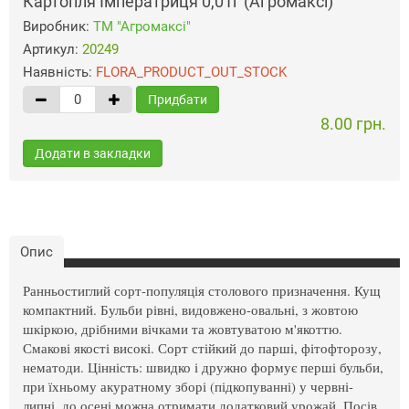
Картопля Імператриця 0,01г (Агромаксі)
Виробник:
ТМ "Агромаксі"
Артикул:
20249
Наявність:
FLORA_PRODUCT_OUT_STOCK
Придбати
8.00 грн.
Додати в закладки
Опис
Ранньостиглий сорт-популяція столового призначення. Кущ
компактний. Бульби рівні, видовжено-овальні, з жовтою
шкіркою, дрібними вічками та жовтуватою м'якоттю.
Смакові якості високі. Сорт стійкий до парші, фітофторозу,
нематоди. Цінність: швидко і дружно формує перші бульби,
при їхньому акуратному зборі (підкопуванні) у червні-
липні, до осені можна отримати додатковий урожай. Посів