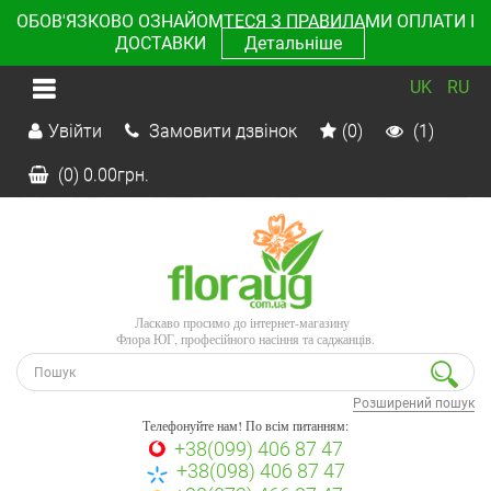
ОБОВ'ЯЗКОВО ОЗНАЙОМТЕСЯ З ПРАВИЛАМИ ОПЛАТИ І
ДОСТАВКИ
Детальніше
UK
RU
Увійти
Замовити дзвінок
(0)
(1)
(0)
0.00
грн.
Ласкаво просимо до інтернет-магазину
Флора ЮГ, професійного насіння та саджанців.
Розширений пошук
Телефонуйте нам! По всім питанням:
+38(099) 406 87 47
+38(098) 406 87 47