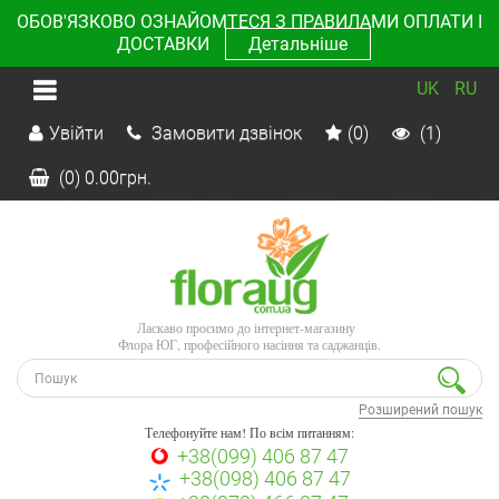
ОБОВ'ЯЗКОВО ОЗНАЙОМТЕСЯ З ПРАВИЛАМИ ОПЛАТИ І
ДОСТАВКИ
Детальніше
UK
RU
Увійти
Замовити дзвінок
(0)
(1)
(0)
0.00
грн.
Ласкаво просимо до інтернет-магазину
Флора ЮГ, професійного насіння та саджанців.
Розширений пошук
Телефонуйте нам! По всім питанням:
+38(099) 406 87 47
+38(098) 406 87 47