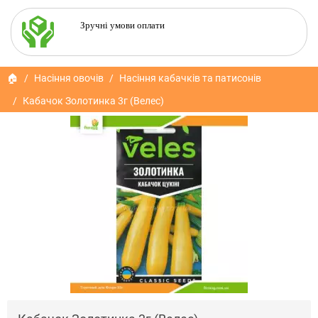
Зручні умови оплати
🏠
Насіння овочів
Насіння кабачків та патисонів
Кабачок Золотинка 3г (Велес)