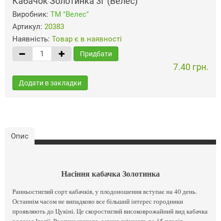
Кабачок Золотинка 3г (Велес)
Виробник:
ТМ "Велес"
Артикул:
20383
Наявність:
Товар є в наявності
Придбати
7.40 грн.
Додати в закладки
Опис
Насіння кабачка Золотинка
Ранньостиглий сорт кабачків, у плодоношення вступає на 40 день.
Останнім часом не випадково все більший інтерес городники
проявляють до Цукіні. Це скоростиглий високоврожайний вид кабачка
родом з Італії. Рослина кущова, з куща знімають до 15 плодів