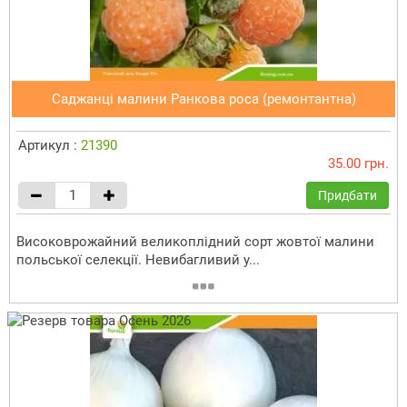
Саджанці малини Ранкова роса (ремонтантна)
Артикул :
21390
35.00 грн.
Придбати
Високоврожайний великоплідний сорт жовтої малини
польської селекції. Невибагливий у...