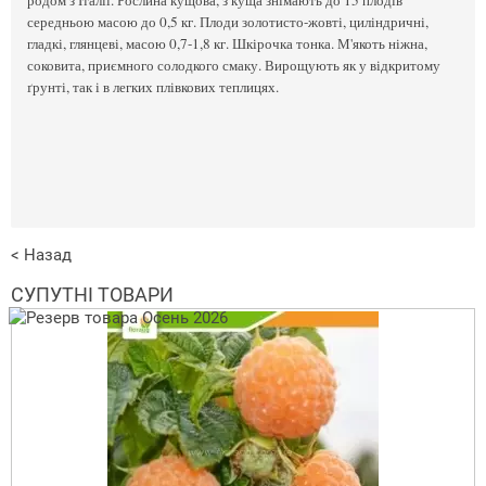
середньою масою до 0,5 кг. Плоди золотисто-жовті, циліндричні,
гладкі, глянцеві, масою 0,7-1,8 кг. Шкірочка тонка. М'якоть ніжна,
соковита, приємного солодкого смаку. Вирощують як у відкритому
ґрунті, так і в легких плівкових теплицях.
< Назад
СУПУТНІ ТОВАРИ