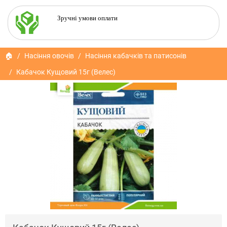
Зручні умови оплати
🏠
Насіння овочів
Насіння кабачків та патисонів
Кабачок Кущовий 15г (Велес)