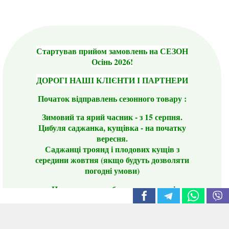
Стартував прийом замовлень на СЕЗОН
Осінь 2026!
ДОРОГІ НАШІ КЛІЄНТИ І ПАРТНЕРИ
Початок відправлень сезонного товару :
Зимовий та ярий часник - з 15 серпня.
Цибуля саджанка, кущівка - на початку
вересня.
Саджанці троянд і плодових кущів з
середини жовтня (якщо будуть дозволяти
погодні умови)
Цього сезону ви будете задоволені
традиційно гарним асортиментом цибулі
сіянки та посадкового часнику, новими
сортами саджанців троянд і не тільки.