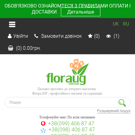
ОБОВ'ЯЗКОВО ОЗНАЙОМТЕСЯ З ПРАВИЛАМИ ОПЛАТИ І
ДОСТАВКИ
Детальніше
UK
RU
Увійти
Замовити дзвінок
(0)
(1)
(0)
0.00
грн.
Ласкаво просимо до інтернет-магазину
Флора ЮГ, професійного насіння та саджанців.
Розширений пошук
Телефонуйте нам! По всім питанням:
+38(099) 406 87 47
+38(098) 406 87 47