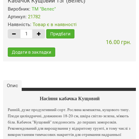
Кабачок Кущовий 15г (Велес)
Виробник:
ТМ "Велес"
Артикул:
21782
Наявність:
Товар є в наявності
Придбати
16.00 грн.
Додати в закладки
Опис
Насіння кабачка Кущовий
Ранній, дуже продуктивний сорт. Рослина компактна, кущового типу.
Плоди циліндричні, довжиною 18-20 см, шкіра світло-зелена, м'якоть
біла. Кабачок "Кущовий" плодоносить до перших заморозків.
Рекомендований для вирощування у відкритому грунті, в тому числі з
використанням тимчасових накриттів для отримання надранньої