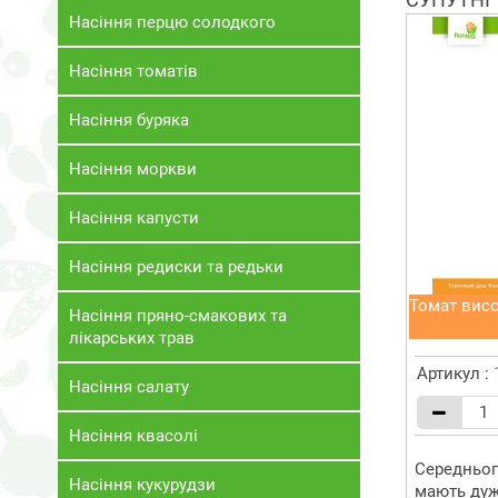
Насіння перцю солодкого
Насіння томатів
Насіння буряка
Насіння моркви
Насіння капусти
Насіння редиски та редьки
Томат вис
Насіння пряно-смакових та
лікарських трав
Артикул :
Насіння салату
Насіння квасолі
Середньоп
Насіння кукурудзи
мають дуж