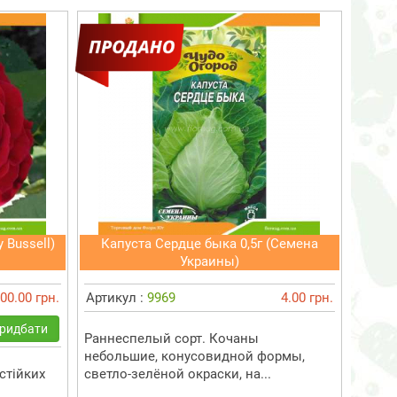
 Bussell)
Капуста Сердце быка 0,5г (Семена
Украины)
00.00 грн.
Артикул :
9969
4.00 грн.
ридбати
Раннеспелый сорт. Кочаны
небольшие, конусовидной формы,
стійких
светло-зелёной окраски, на...