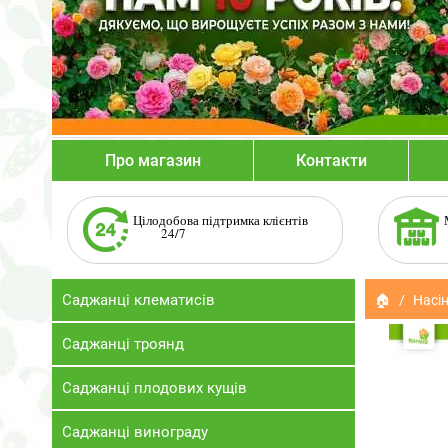
Про магазин
Контакти
Цілодобова підтримка клієнтів
24/7
Саджанці клематисів
🏠
Насін
Саджанці троянд
Саджанці плодових кущів
Саджанці винограду