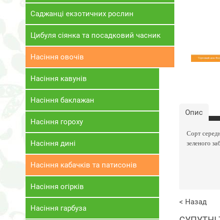
Саджанці екзотичних рослин
Цибуля сіянка та посадковий часник
Насіння овочів
Насіння кавунів
Насіння баклажан
Опис
Насіння гороху
Сорт середн
зеленого за
Насіння дині
Насіння кабачків та патисонів
Насіння огірків
< Назад
Насіння гарбуза
СУПУТНІ