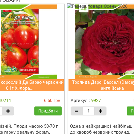
окорослий Де Барао червоний
Троянда Дарсі Бассел (Darcey
0,1г (Флора...
англійська
10214
6.50 грн.
Артикул :
9927
1
Придбати
П
ізній. Плоди масою 50-70 г
Одна з найкращих і найбільш 
е гарну овальну форму,
до хвороб червоних троянд.