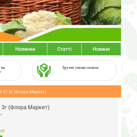
Новинки
Статті
Новини
 на
Зручні умови оплати
в
-37 3г (Флора Маркет)
 3г (Флора Маркет)
"
ті