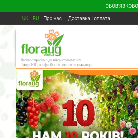
ОБОВ'ЯЗКОВО
UK
RU
Про нас
Доставка і оплата
Ласкаво просимо до інтернет-магазину
Флора ЮГ, професійного насіння та саджанців.