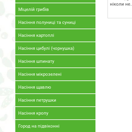
ніколи не..
Міцелій грибів
Насіння полуниці та суниці
Насіння картоплі
Насіння цибулі (чорнушка)
Насіння шпинату
Насіння мікрозелені
Насіння щавлю
Насіння петрушки
Насіння кропу
Город на підвіконні