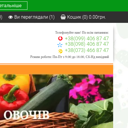
етальніше
0)
Ви переглядали
(1)
Кошик
(0)
0.00
грн.
Телефонуйте нам! По всім питанням:
+38(099) 406 87 47
+38(098) 406 87 47
+38(073) 466 87 47
Режим роботи: Пн-Пт з 9.00 до 18.00, Сб-Нд вихідний