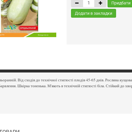
Придбати
Додати в закладки
ьоранній. Від сходів до технічної стиглості плодів 45-65 днів. Рослина кущова
барвлення. Шкірка тоненька. М'якоть в технічній стиглості біла. Стійкий до хво
 ТОВАРИ