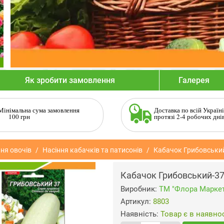
Як зробити замовлення
Галерея
Мінімальна сума замовлення
Доставка по всій Україні
100 грн
протязі 2-4 робочих дні
ня овочів
Насіння кабачків та патисонів
Кабачок Грибовський
Кабачок Грибовський-37
Виробник:
ТМ "Флора Маркет
Артикул:
8803
Наявність:
Товар є в наявнос