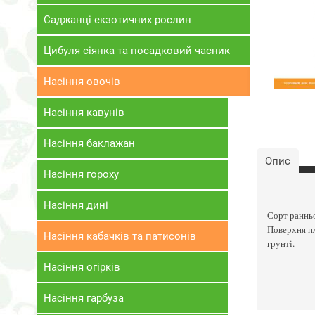
Саджанці екзотичних рослин
Цибуля сіянка та посадковий часник
Насіння овочів
Насіння кавунів
Насіння баклажан
Опис
Насіння гороху
Насіння дині
Сорт ранньо
Поверхня пл
Насіння кабачків та патисонів
грунті.
Насіння огірків
Насіння гарбуза