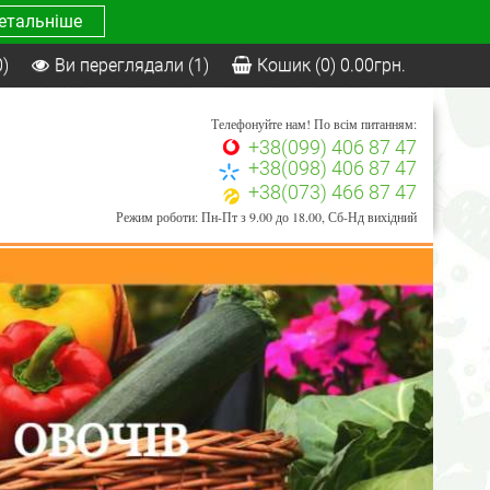
етальніше
0)
Ви переглядали
(1)
Кошик
(0)
0.00
грн.
Телефонуйте нам! По всім питанням:
+38(099) 406 87 47
+38(098) 406 87 47
+38(073) 466 87 47
Режим роботи: Пн-Пт з 9.00 до 18.00, Сб-Нд вихідний