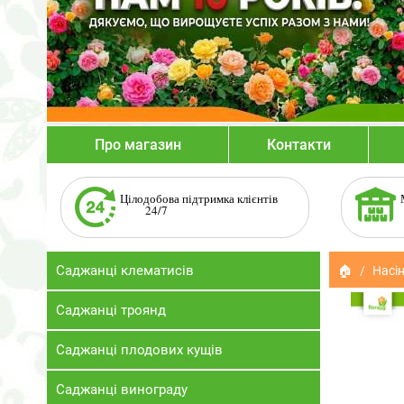
Про магазин
Контакти
Цілодобова підтримка клієнтів
24/7
Саджанці клематисів
🏠
Насін
Саджанці троянд
Саджанці плодових кущів
Саджанці винограду