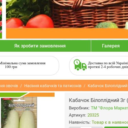
Як зробити замовлення
Галерея
Мінімальна сума замовлення
Доставка по всій Україні
100 грн
протязі 2-4 робочих дні
ня овочів
Насіння кабачків та патисонів
Кабачок Білоплідний
Кабачок Білоплідний 3г
Виробник:
ТМ "Флора Маркет
Артикул:
20325
Наявність:
Товар є в наявнос