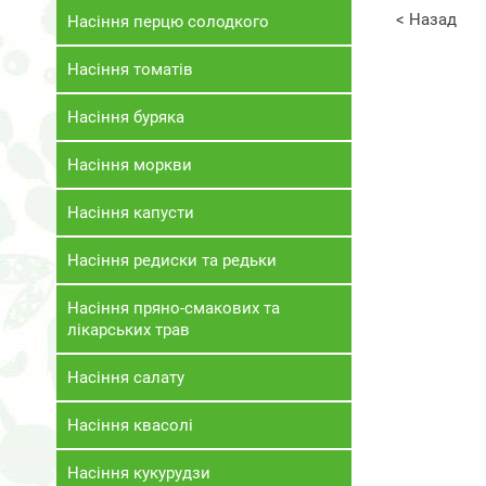
< Назад
Насіння перцю солодкого
Насіння томатів
Насіння буряка
Насіння моркви
Насіння капусти
Насіння редиски та редьки
Насіння пряно-смакових та
лікарських трав
Насіння салату
Насіння квасолі
Насіння кукурудзи