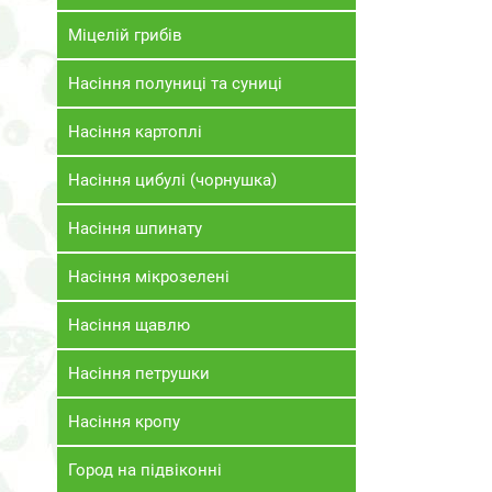
Міцелій грибів
Насіння полуниці та суниці
Насіння картоплі
Насіння цибулі (чорнушка)
Насіння шпинату
Насіння мікрозелені
Насіння щавлю
Насіння петрушки
Насіння кропу
Город на підвіконні