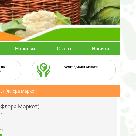
Новинки
Статті
Новини
 на
Зручні умови оплати
в
 3г (Флора Маркет)
 (Флора Маркет)
"
ті