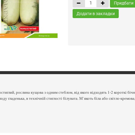
Придбати
Додати в закладки
стиглий, рослина кущова з одним стеблом, від якого відходять 1-2 короткі біч
оду гладенька, в технічній стиглості білувата. М`якоть біла або світло-кремо