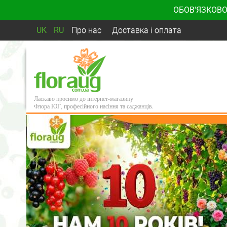
ОБОВ'ЯЗКОВО
UK
RU
Про нас
Доставка і оплата
Ласкаво просимо до інтернет-магазину
Флора ЮГ, професійного насіння та саджанців.