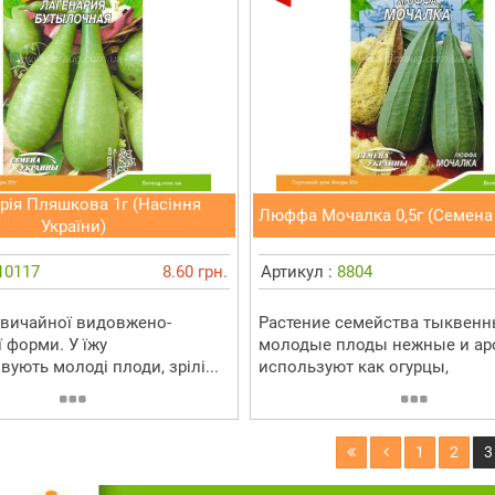
рія Пляшкова 1г (Насіння
Люффа Мочалка 0,5г (Семена
України)
10117
8.60 грн.
Артикул :
8804
вичайної видовжено-
Растение семейства тыквенн
 форми. У їжу
молодые плоды нежные и ар
ують молоді плоди, зрілі...
используют как огурцы,
1
2
3