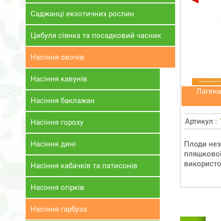
Саджанці екзотичних рослин
Цибуля сіянка та посадковий часник
Насіння овочів
Насіння кавунів
Лагена
Насіння баклажан
Артикул :
Насіння гороху
Насіння дині
Плоди нез
пляшкової
використов
Насіння кабачків та патисонів
Насіння огірків
Насіння гарбуза