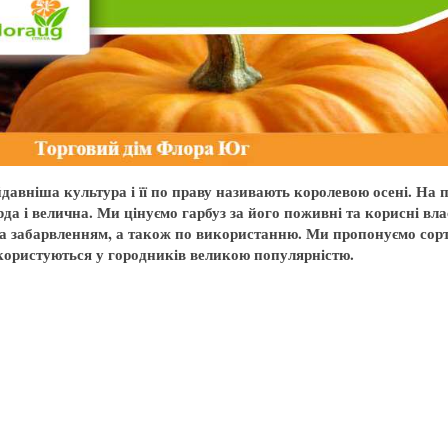
йдавніша культура і її по праву називають королевою осені. На 
рда і велична. Ми цінуємо гарбуз за його поживні та корисні вл
та забарвленням, а також по використанню. Ми пропонуємо сор
користуються у городників великою популярністю.