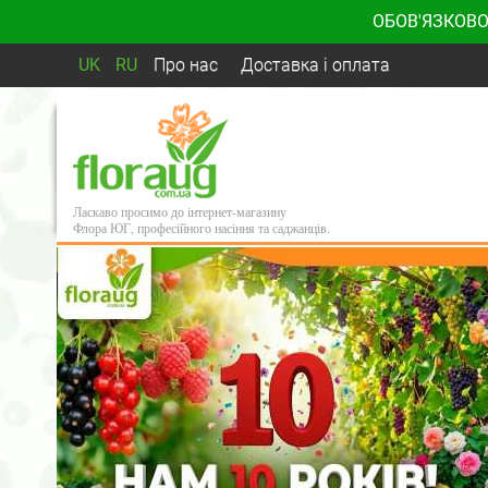
ОБОВ'ЯЗКОВО
UK
RU
Про нас
Доставка і оплата
Ласкаво просимо до інтернет-магазину
Флора ЮГ, професійного насіння та саджанців.