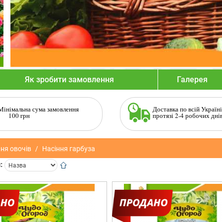
Як зробити замовлення
Галерея
Мінімальна сума замовлення
Доставка по всій Україні
100 грн
протязі 2-4 робочих дні
ня овочів
Насіння гарбуза
: