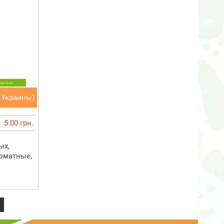
 Украины)
5.00 грн.
ых,
оматные,