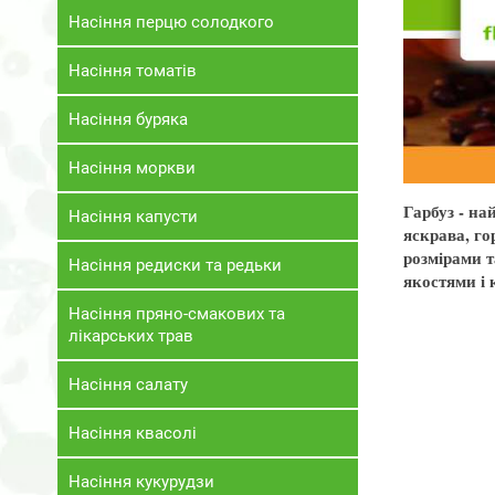
Насіння перцю солодкого
Насіння томатів
Насіння буряка
Насіння моркви
Гарбуз - на
Насіння капусти
яскрава, го
розмірами 
Насіння редиски та редьки
якостями і 
Насіння пряно-смакових та
лікарських трав
Насіння салату
Насіння квасолі
Насіння кукурудзи