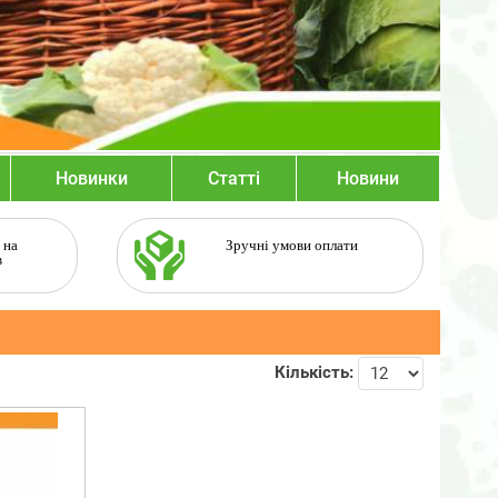
Новинки
Статті
Новини
 на
Зручні умови оплати
в
Кількість: