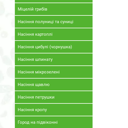
Міцелій грибів
Насіння полуниці та суниці
Насіння картоплі
Насіння цибулі (чорнушка)
Насіння шпинату
Насіння мікрозелені
Насіння щавлю
Насіння петрушки
Насіння кропу
Город на підвіконні