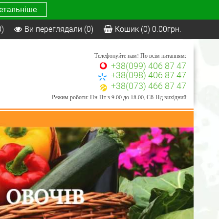
етальніше
0)
Ви переглядали
(0)
Кошик
(0)
0.00
грн.
Телефонуйте нам! По всім питанням:
+38(099) 406 87 47
+38(098) 406 87 47
+38(073) 466 87 47
Режим роботи: Пн-Пт з 9.00 до 18.00, Сб-Нд вихідний