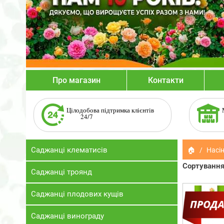
Про магазин
Контакти
Цілодобова підтримка клієнтів
24/7
Саджанці клематисів
🏠
Насін
Сортування
Саджанці троянд
Саджанці плодових кущів
Саджанці винограду