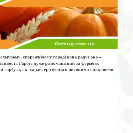
похмурому, спорожнілому городі вона радує око –
астивості. Гарбуз дуже різноманітний за формою,
ти гарбуза, які характеризуються високими смаковими