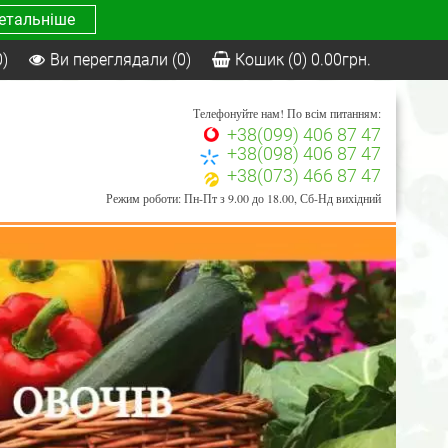
етальніше
0)
Ви переглядали
(0)
Кошик
(0)
0.00
грн.
Телефонуйте нам! По всім питанням:
+38(099) 406 87 47
+38(098) 406 87 47
+38(073) 466 87 47
Режим роботи: Пн-Пт з 9.00 до 18.00, Сб-Нд вихідний