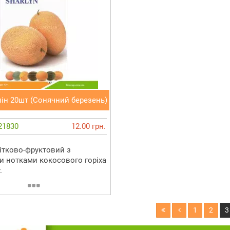
ін 20шт (Сонячний березень)
21830
12.00 грн.
ітково-фруктовий з
и нотками кокосового горіха
.
1
2
3