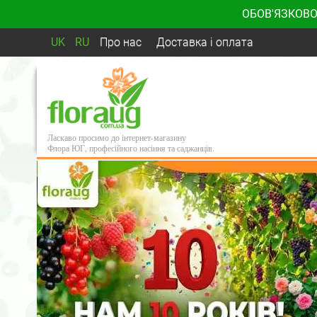
ОБОВ'ЯЗКОВО
UK
RU
Про нас
Доставка і оплата
Ласкаво просимо до інтернет-магазину
Флора ЮГ, професійного насіння та саджанців.