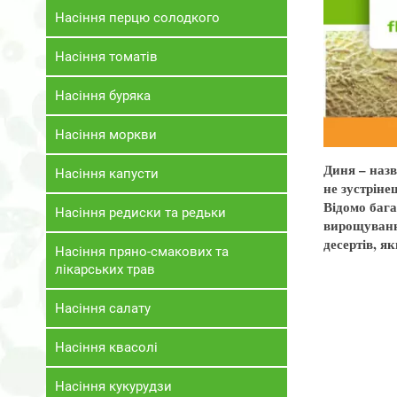
Насіння перцю солодкого
Насіння томатів
Насіння буряка
Насіння моркви
Диня – назв
Насіння капусти
не зустріне
Відомо бага
Насіння редиски та редьки
вирощування
десертів, я
Насіння пряно-смакових та
лікарських трав
Насіння салату
Насіння квасолі
Насіння кукурудзи