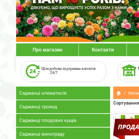
Про магазин
Контакти
Цілодобова підтримка клієнтів
24/7
Саджанці клематисів
🏠
Насін
Сортування
Саджанці троянд
Саджанці плодових кущів
Саджанці винограду