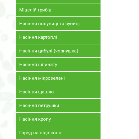
Міцелій грибів
Насіння полуниці та суниці
Насіння картоплі
Насіння цибулі (чорнушка)
Насіння шпинату
Насіння мікрозелені
Насіння щавлю
Насіння петрушки
Насіння кропу
Город на підвіконні