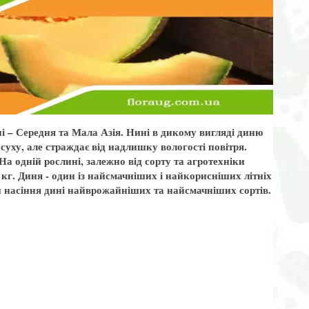
 – Середня та Мала Азія. Нині в дикому вигляді диню
суху, але страждає від надлишку вологості повітря.
На одній рослині, залежно від сорту та агротехніки
кг. Диня - один із найсмачніших і найкорисніших літніх
ти насіння дині найврожайніших та найсмачніших сортів.