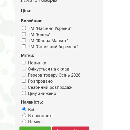
Ціна:
Виробник:
ТМ "Насіння України"
ТМ "Велес"
ТМ "Флора Маркет"
ТМ "Сонячний березень"
Мітки:
Новинка
Очікується на складі
Резерв товару Осінь 2026
Розпродано
Сезонний розпродаж
Ціну знижено
Наявність:
Всі
В наявності
Немає