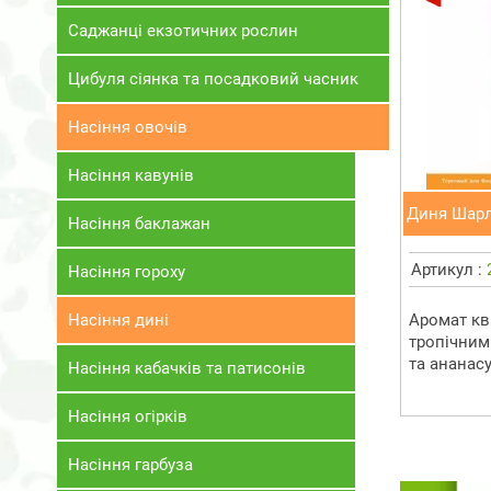
Саджанці екзотичних рослин
Цибуля сіянка та посадковий часник
Насіння овочів
Насіння кавунів
Диня Шарл
Насіння баклажан
Артикул :
Насіння гороху
Насіння дині
Аромат кв
тропічним
та ананасу
Насіння кабачків та патисонів
Насіння огірків
Насіння гарбуза