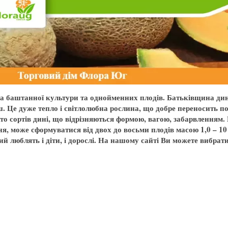
а баштанної культури та однойменних плодів. Батьківщина дині
ш. Це дуже тепло і світлолюбна рослина, що добре переносить по
то сортів дині, що відрізняються формою, вагою, забарвленням. 
, може сформуватися від двох до восьми плодів масою 1,0 – 10 
кий люблять і діти, і дорослі. На нашому сайті Ви можете вибра