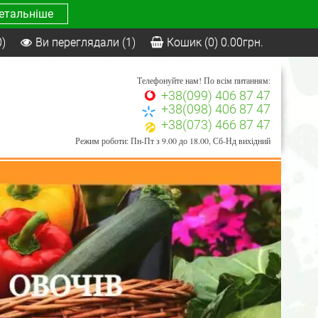
етальніше
0)
Ви переглядали
(1)
Кошик
(0)
0.00
грн.
Телефонуйте нам! По всім питанням:
+38(099) 406 87 47
+38(098) 406 87 47
+38(073) 466 87 47
Режим роботи: Пн-Пт з 9.00 до 18.00, Сб-Нд вихідний