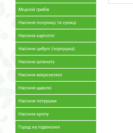
Міцелій грибів
Насіння полуниці та суниці
Насіння картоплі
Насіння цибулі (чорнушка)
Насіння шпинату
Насіння мікрозелені
Насіння щавлю
Насіння петрушки
Насіння кропу
Город на підвіконні