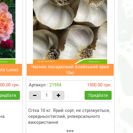
Часник посадковий Алейський ярий
ta Luise)
10кг
00.00 грн.
Артикул :
21954
1500.00 грн.
ридбати
Придбати
Сітка 10 кг. Ярий сорт, не стрілкується,
на.
середньостиглий, універсального
використання