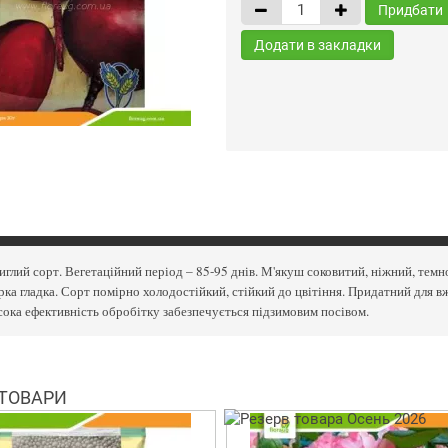
Придбати
Додати в закладки
глий сорт. Вегетаційний період – 85-95 днів. М'якуш соковитий, ніжний, темно
ка гладка. Сорт помірно холодостійкий, стійкий до цвітіння. Придатний для в
ока ефективність обробітку забезпечується підзимовим посівом.
 ТОВАРИ