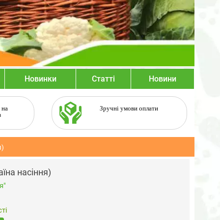
Новинки
Статті
Новини
 на
Зручні умови оплати
в
я)
їна насіння)
я"
ті