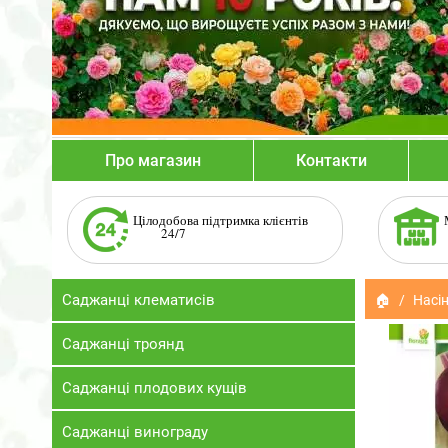
Про магазин
Контакти
Цілодобова підтримка клієнтів
24/7
Саджанці клематисів
🏠
Насін
Саджанці троянд
Саджанці плодових кущів
Саджанці винограду