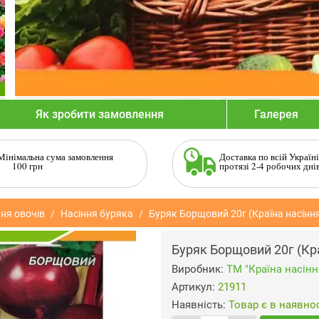
Як зробити замовлення
Галерея
Мінімальна сума замовлення
Доставка по всій Україні
100 грн
протязі 2-4 робочих дні
ня овочів
Насіння буряка
Буряк Борщовий 20г (Країна насінн
Буряк Борщовий 20г (Кра
Виробник:
ТМ "Країна насінн
Артикул:
21911
Наявність:
Товар є в наявнос