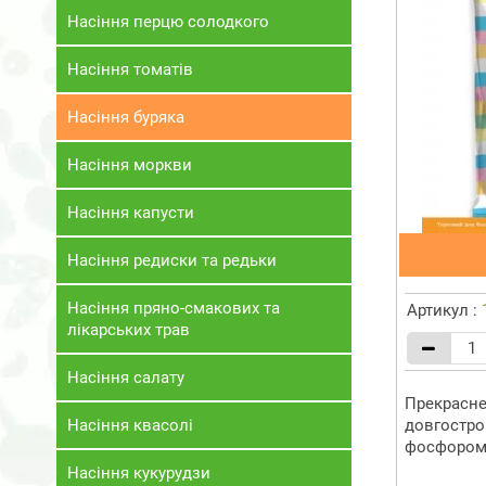
Насіння перцю солодкого
Насіння томатів
Насіння буряка
Насіння моркви
Насіння капусти
Насіння редиски та редьки
Насіння пряно-смакових та
Артикул :
лікарських трав
Насіння салату
Прекрасне
Насіння квасолі
довгостро
фосфором, 
Насіння кукурудзи