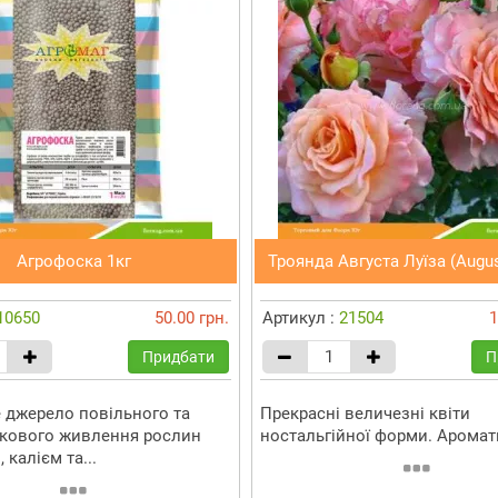
Агрофоска 1кг
Троянда Августа Луїза (Augus
10650
50.00 грн.
Артикул :
21504
1
Придбати
П
 джерело повільного та
Прекрасні величезні квіти
кового живлення рослин
ностальгійної форми. Аромат
калієм та...