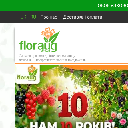
ОБОВ'ЯЗКОВО
UK
RU
Про нас
Доставка і оплата
Ласкаво просимо до інтернет-магазину
Флора ЮГ, професійного насіння та саджанців.