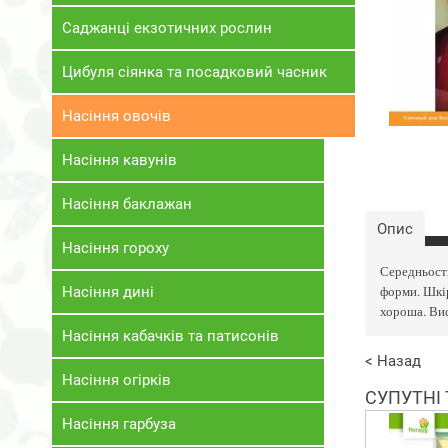
Саджанці екзотичних рослин
Цибуля сіянка та посадковий часник
Насіння овочів
Насіння кавунів
Насіння баклажан
Опис
Насіння гороху
Середньости
форми. Шкір
Насіння дині
хороша. Вис
Насіння кабачків та патисонів
< Назад
Насіння огірків
СУПУТНІ
Насіння гарбуза