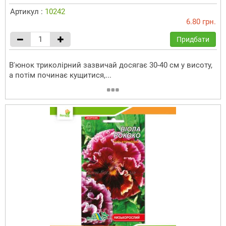
Артикул :
10242
6.80 грн.
Придбати
В'юнок триколірний зазвичай досягає 30-40 см у висоту,
а потім починає кущитися,...