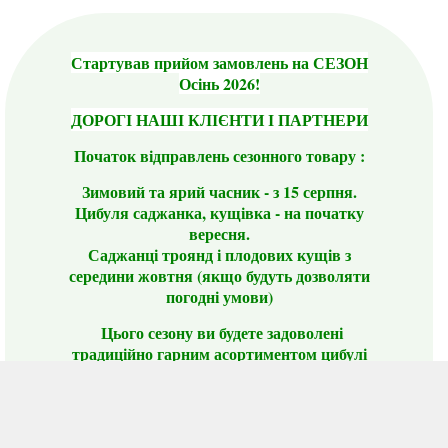
Стартував прийом замовлень на СЕЗОН
Осінь 2026!
ДОРОГІ НАШІ КЛІЄНТИ І ПАРТНЕРИ
Початок відправлень сезонного товару :
Зимовий та ярий часник - з 15 серпня.
Цибуля саджанка, кущівка - на початку
вересня.
Саджанці троянд і плодових кущів з
середини жовтня (якщо будуть дозволяти
погодні умови)
Цього сезону ви будете задоволені
традиційно гарним асортиментом цибулі
сіянки та посадкового часнику, новими
сортами саджанців троянд і не тільки.
📣 Зверніть увагу! Резервуючи сезонні товари