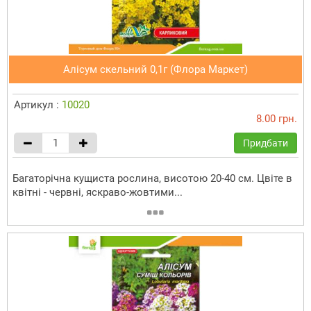
Алісум скельний 0,1г (Флора Маркет)
Артикул :
10020
8.00 грн.
Придбати
Багаторічна кущиста рослина, висотою 20-40 см. Цвіте в
квітні - червні, яскраво-жовтими...