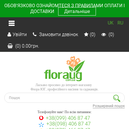
ОБОВ'ЯЗКОВО ОЗНАЙОМТЕСЯ З ПРАВИЛАМИ ОПЛАТИ І
ДОСТАВКИ
Детальніше
UK
RU
Увійти
Замовити дзвінок
(0)
(0)
(0)
0.00
грн.
Ласкаво просимо до інтернет-магазину
Флора ЮГ, професійного насіння та саджанців.
Розширений пошук
Телефонуйте нам! По всім питанням:
+38(099) 406 87 47
+38(098) 406 87 47