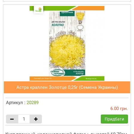
Астра краллен Золотце 0,25г (Семена Украины)
Артикул :
20289
6.00 грн.
Придбати