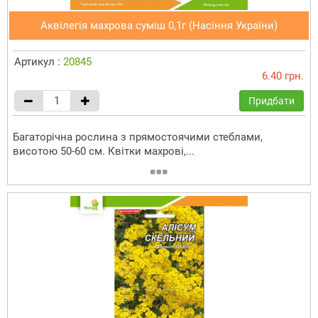
Аквілегія махрова суміш 0,1г (Насіння України)
Артикул :
20845
6.40 грн.
Придбати
Багаторічна рослина з прямостоячими стеблами,
висотою 50-60 см. Квітки махрові,...