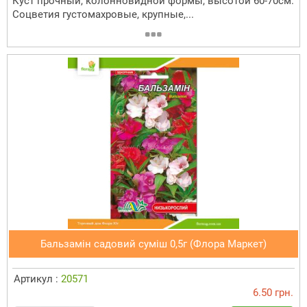
Куст прочный, колонновидной формы, высотой 60-70см.
Соцветия густомахровые, крупные,...
Бальзамін садовий суміш 0,5г (Флора Маркет)
Артикул :
20571
6.50 грн.