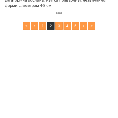
Багаторічна рослина. Квітки привабливі, незвичайної
форми, діаметром 4-8 см.
1
2
3
4
5