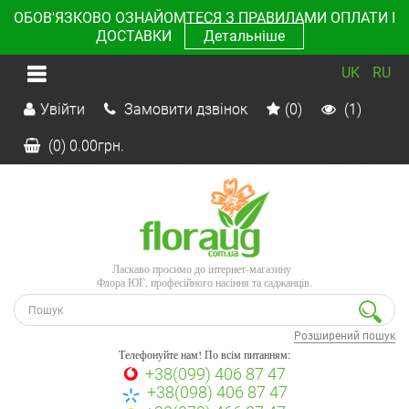
ОБОВ'ЯЗКОВО ОЗНАЙОМТЕСЯ З ПРАВИЛАМИ ОПЛАТИ І
ДОСТАВКИ
Детальніше
UK
RU
Увійти
Замовити дзвінок
(0)
(1)
(0)
0.00
грн.
Ласкаво просимо до інтернет-магазину
Флора ЮГ, професійного насіння та саджанців.
Розширений пошук
Телефонуйте нам! По всім питанням:
+38(099) 406 87 47
+38(098) 406 87 47