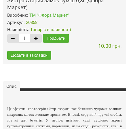
Айстра Старий замок суміш 0,3г (Флора
Маркет)
Виробник:
ТМ "Флора Маркет"
Артикул:
20858
Наявність:
Товар є в наявності
Придбати
10.00 грн.
Додати в закладки
Опис
Ця ефектна, сортосерія айстр скорить вас безліччю чудових великих
махрових квіток з тонким ароматом. Високі, стрункі й пружні стебла,
зручні для букетів. У період цвітіння кущі суцільно вкриті
густомахровими квітками, чарівними, як на стадії розкриття, так і в