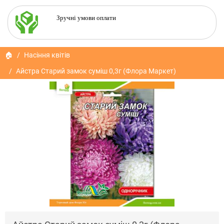
Зручні умови оплати
🏠
Насіння квітів
Айстра Старий замок суміш 0,3г (Флора Маркет)