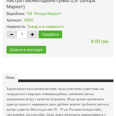
Айстра Півонієподібна суміш 0,3г (Флора
Маркет)
Виробник:
ТМ "Флора Маркет"
Артикул:
10551
Наявність:
Товар є в наявності
Придбати
8.00 грн.
Додати в закладки
Опис
Характеризується напівкулястими, іноді кулястими суцвіттями, що
складаються з широких човникоподібних, язичкових квіток,
направлених вгору і загнутих всередину. Вони щільно прилягають
один до одного і закривають диск дрібних жовтих трубчатих квіток в
центрі суцвіття. Висота рослин 50 - 70 см. Рослини холодостійкі,
світлолюбні, посухостійкі. Дуже довго зберігають декоративність у