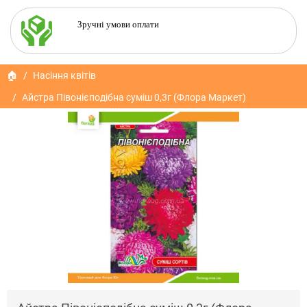
Зручні умови оплати
🏠
Насіння квітів
Айстра Півонієподібна суміш 0,3г (Флора Маркет)