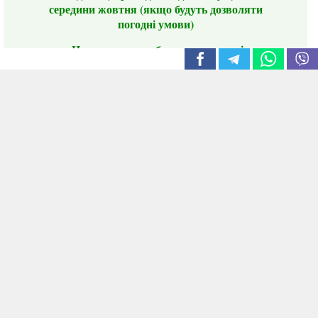
середини жовтня (якщо будуть дозволяти
погодні умови)
Цього сезону ви будете задоволені
традиційно гарним асортиментом цибулі
сіянки та посадкового часнику, новими
сортами саджанців троянд і не тільки.
📣 Зверніть увагу! Резервуючи сезонні товари
заздалегідь, ви гарантовано отримаєте
дефіцитні сорти за фіксованою ціною на
момент резервування.
Наші переваги:
Нові сорти.
Вигідні умови доставки.
Лояльні та помірні ціни.
Інформація на сайті актуальна,
відправляємо в режимі реального часу