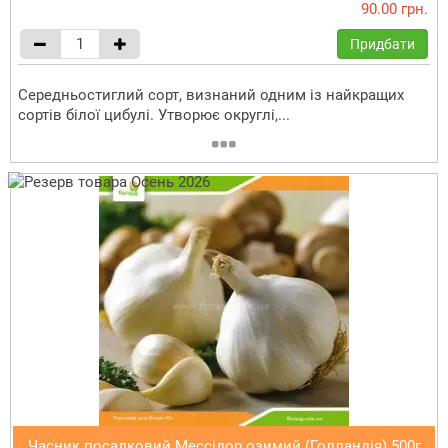
90.00 грн.
Придбати
Середньостиглий сорт, визнаний одним із найкращих
сортів білої цибулі. Утворює округлі,...
Часник посадковий Мессідор озимий (Голландія) 500г