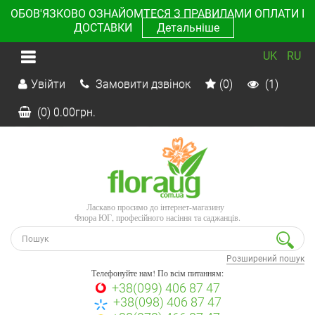
ОБОВ'ЯЗКОВО ОЗНАЙОМТЕСЯ З ПРАВИЛАМИ ОПЛАТИ І
ДОСТАВКИ
Детальніше
UK
RU
Увійти
Замовити дзвінок
(0)
(1)
(0)
0.00
грн.
Ласкаво просимо до інтернет-магазину
Флора ЮГ, професійного насіння та саджанців.
Розширений пошук
Телефонуйте нам! По всім питанням:
+38(099) 406 87 47
+38(098) 406 87 47