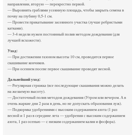
направлении, вторую — перекрестно первой.
— Выровнять граблями усеянную площадь, чтобы закрыть семена в
почву на глубину 0,5-1 см.
— Провести прикатывание засеянного участка (лучше ребристыми
катками).
— 3-4 недели нужен постоянный полив методом дождевания (для
лучшей всхожести).
Уход:
— При достижении газоном высоты 10 см, проводится первое
скашивание кончиков.
— При осеннем посеве первое скашивание проводят весной.
Дальнейший уход:
— Регулярная стрижка (все последующие скашивания можно делать
на желаемую высоту).
— Достаточный полив методом дождевания (Утром или вечером. А в
очень жаркие дни 2 раза в день, но не допускать образования луж).
— Подкормка удобрениями с высоким содержанием азота (1 раз
весной и 1 раз в середине лета — удобрения с высоким содержанием
азота, 1 раз осенью — с низким содержанием калия и фосфора).