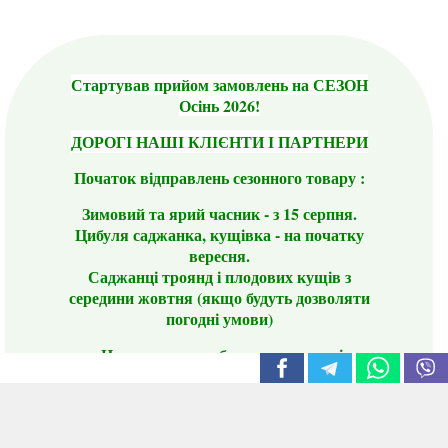
Стартував прийом замовлень на СЕЗОН
Осінь 2026!
ДОРОГІ НАШІ КЛІЄНТИ І ПАРТНЕРИ
Початок відправлень сезонного товару :
Зимовий та ярий часник - з 15 серпня.
Цибуля саджанка, кущівка - на початку
вересня.
Саджанці троянд і плодових кущів з
середини жовтня (якщо будуть дозволяти
погодні умови)
Цього сезону ви будете задоволені
традиційно гарним асортиментом цибулі
сіянки та посадкового часнику, новими
сортами саджанців троянд і не тільки.