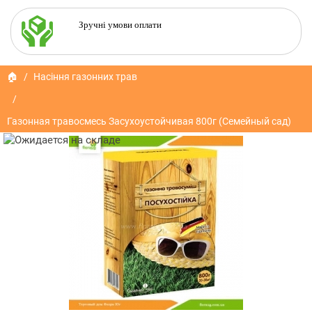
Зручні умови оплати
🏠
Насіння газонних трав
Газонная травосмесь Засухоустойчивая 800г (Семейный сад)