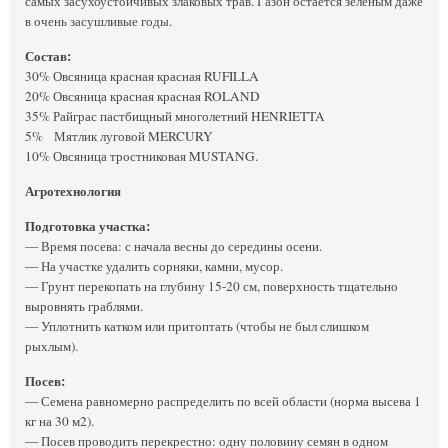
самых засухоустойчивых злаковых трав. Газон остается зеленым даже
в очень засушливые годы.
Состав:
30% Овсяница красная красная RUFILLA
20% Овсяница красная красная ROLAND
35% Райграс пастбищный многолетний HENRIETTA
5% Мятлик луговой MERCURY
10% Овсяница тростниковая MUSTANG.
Агротехнология
Подготовка участка:
— Время посева: с начала весны до середины осени.
— На участке удалить сорняки, камни, мусор.
— Грунт перекопать на глубину 15-20 см, поверхность тщательно
выровнять граблями.
— Уплотнить катком или притоптать (чтобы не был слишком
рыхлым).
Посев:
— Семена равномерно распределить по всей области (норма высева 1
кг на 30 м2).
— Посев проводить перекрестно: одну половину семян в одном