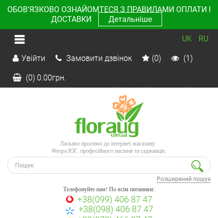
ОБОВ'ЯЗКОВО ОЗНАЙОМТЕСЯ З ПРАВИЛАМИ ОПЛАТИ І
ДОСТАВКИ
Детальніше
UK
RU
Увійти
Замовити дзвінок
(0)
(1)
(0)
0.00
грн.
Ласкаво просимо до інтернет-магазину
Флора ЮГ, професійного насіння та саджанців.
Розширений пошук
Телефонуйте нам! По всім питанням:
+38(099) 406 87 47
+38(098) 406 87 47