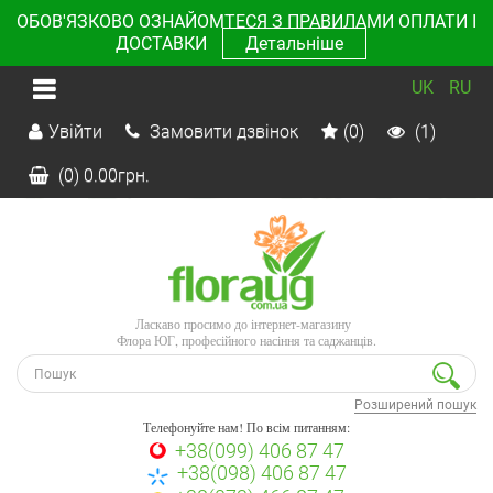
ОБОВ'ЯЗКОВО ОЗНАЙОМТЕСЯ З ПРАВИЛАМИ ОПЛАТИ І
ДОСТАВКИ
Детальніше
UK
RU
Увійти
Замовити дзвінок
(0)
(1)
(0)
0.00
грн.
Ласкаво просимо до інтернет-магазину
Флора ЮГ, професійного насіння та саджанців.
Розширений пошук
Телефонуйте нам! По всім питанням:
+38(099) 406 87 47
+38(098) 406 87 47