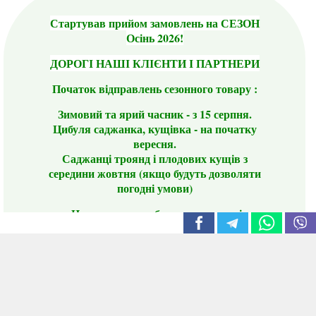
Стартував прийом замовлень на СЕЗОН
Осінь 2026!
ДОРОГІ НАШІ КЛІЄНТИ І ПАРТНЕРИ
Початок відправлень сезонного товару :
Зимовий та ярий часник - з 15 серпня.
Цибуля саджанка, кущівка - на початку
вересня.
Саджанці троянд і плодових кущів з
середини жовтня (якщо будуть дозволяти
погодні умови)
Цього сезону ви будете задоволені
традиційно гарним асортиментом цибулі
сіянки та посадкового часнику, новими
сортами саджанців троянд і не тільки.
📣 Зверніть увагу! Резервуючи сезонні товари
заздалегідь, ви гарантовано отримаєте
дефіцитні сорти за фіксованою ціною на