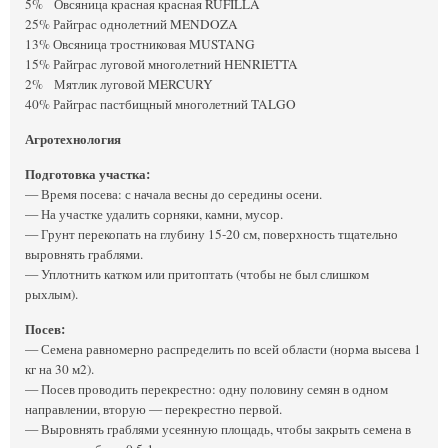
5% Овсяница красная красная RUFILLA
25% Райграс однолетний MENDOZA
13% Овсяница тростниковая MUSTANG
15% Райграс луговой многолетний HENRIETTA
2% Мятлик луговой MERCURY
40% Райграс пастбищный многолетний TALGO
Агротехнология
Подготовка участка:
— Время посева: с начала весны до середины осени.
— На участке удалить сорняки, камни, мусор.
— Грунт перекопать на глубину 15-20 см, поверхность тщательно
выровнять граблями.
— Уплотнить катком или притоптать (чтобы не был слишком
рыхлым).
Посев:
— Семена равномерно распределить по всей области (норма высева 1
кг на 30 м2).
— Посев проводить перекрестно: одну половину семян в одном
направлении, вторую — перекрестно первой.
— Выровнять граблями усеянную площадь, чтобы закрыть семена в