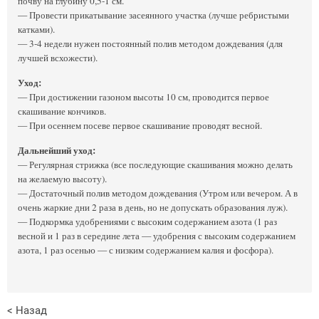
почву на глубину 0,5-1 см.
— Провести прикатывание засеянного участка (лучше ребристыми
катками).
— 3-4 недели нужен постоянный полив методом дождевания (для
лучшей всхожести).
Уход:
— При достижении газоном высоты 10 см, проводится первое
скашивание кончиков.
— При осеннем посеве первое скашивание проводят весной.
Дальнейший уход:
— Регулярная стрижка (все последующие скашивания можно делать
на желаемую высоту).
— Достаточный полив методом дождевания (Утром или вечером. А в
очень жаркие дни 2 раза в день, но не допускать образования луж).
— Подкормка удобрениями с высоким содержанием азота (1 раз
весной и 1 раз в середине лета — удобрения с высоким содержанием
азота, 1 раз осенью — с низким содержанием калия и фосфора).
< Назад