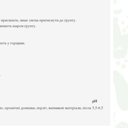
е присипати, лише злегка притиснути до ґрунту.
исипають шаром ґрунту.
ують у горщики.
.
рН
, органічні домішки, перліт, вапнякові матеріали, пісок
5,5-6,5