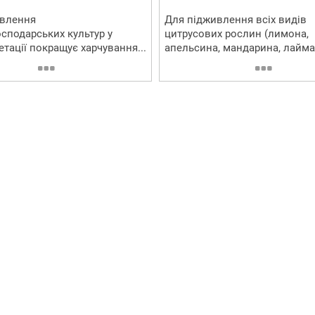
ивлення
Для підживлення всіх видів
осподарських культур у
цитрусових рослин (лимона,
етації покращує харчування...
апельсина, мандарина, лайма т