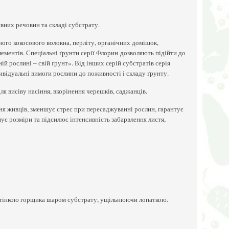
вних речовин та складі субстрату.
ного кокосового волокна, перліту, органічних домішок,
лементів. Спеціальні ґрунти серії Флорин дозволяють підійти до
рослині – свій ґрунт». Від інших серій субстратів серія
ивідуальні вимоги рослини до поживності і складу ґрунту.
я висіву насіння, вкорінення черешків, саджанців.
я живців, зменшує стрес при пересаджуванні рослин, гарантує
шує розміри та підсилює інтенсивність забарвлення листя,
стінкою горщика шаром субстрату, ущільнюючи лопаткою.