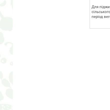
Для підж
сільськог
період вег