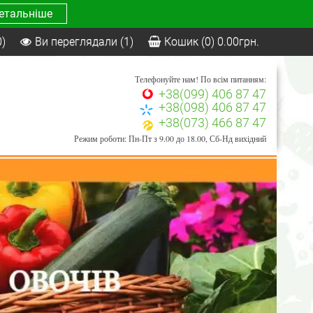
етальніше
0)
Ви переглядали
(1)
Кошик
(0)
0.00
грн.
Телефонуйте нам! По всім питанням:
+38(099) 406 87 47
+38(098) 406 87 47
+38(073) 466 87 47
Режим роботи: Пн-Пт з 9.00 до 18.00, Сб-Нд вихідний