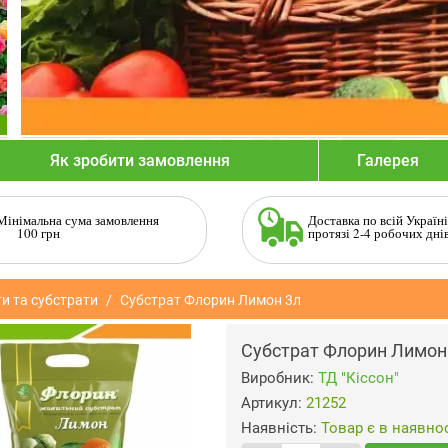
Як зробити замовлення
Галерея
Мінімальна сума замовлення
Доставка по всій Україні
100 грн
протязі 2-4 робочих дні
и та субстрати
Субстрат Флорин Лимон 3л
Субстрат Флорин Лимон
Виробник:
ТД "Кіссон"
Артикул:
21252
Наявність:
Товар є в наявнос