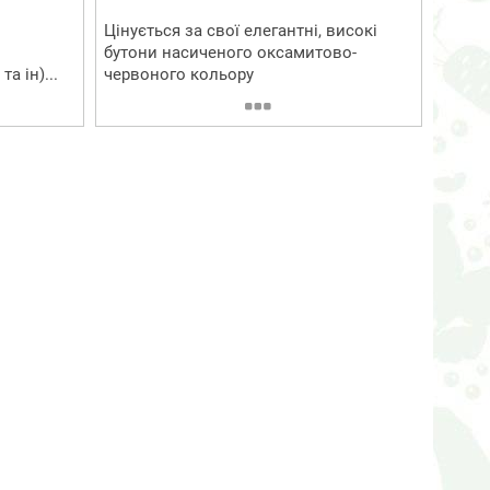
Цінується за свої елегантні, високі
бутони насиченого оксамитово-
а ін)...
червоного кольору