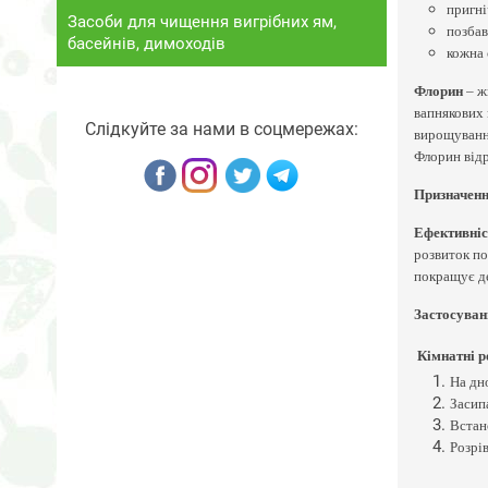
пригні
Засоби для чищення вигрібних ям,
позбав
басейнів, димоходів
кожна 
Флорин
– ж
вапнякових 
Слідкуйте за нами в соцмережах:
вирощування
Флорин
від
Призначенн
Ефективніс
розвиток по
покращує де
Застосуван
Кімнатні р
На дн
Засип
Встан
Розрі