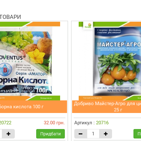
 ТОВАРИ
Добриво Майстер-Агро для ц
Борна кислота 100 г
25 г
20722
32.00 грн.
Артикул :
20716
Придбати
П