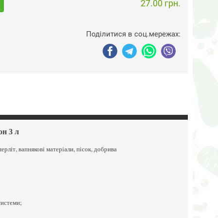
27.00 грн.
Поділитися в соц.мережах:
н 3 л
ерліт, вапнякові матеріали, пісок, добрива
системи;