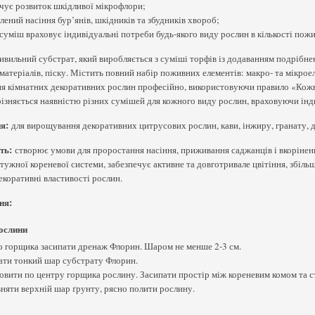
чує розвиток шкідливої мікрофлори;
лений насіння бур’янів, шкідників та збудників хвороб;
суміш враховує індивідуальні потреби будь-якого виду рослин в кількості пожи
ивильний субстрат, який виробляється з суміші торфів із додаванням подрібне
матеріалів, піску. Містить повний набір поживних елементів: макро- та мікрое
 кімнатних декоративних рослин професійно, використовуючи правило «Кожній 
різняється наявністю різних сумішей для кожного виду рослин, враховуючи інд
я:
для вирощування декоративних цитрусових рослин, кави, інжиру, гранату, дл
ть:
створює умови для проростання насіння, приживання саджанців і вкоріненн
тужної кореневої системи, забезпечує активне та довготривале цвітіння, збіль
коративні властивості рослин.
ня:
ослини
о горщика засипати дренаж Флорин. Шаром не менше 2-3 см.
ати тонкий шар субстрату Флорин.
овити по центру горщика рослину. Засипати простір між кореневим комом та 
вняти верхній шар ґрунту, рясно полити рослину.