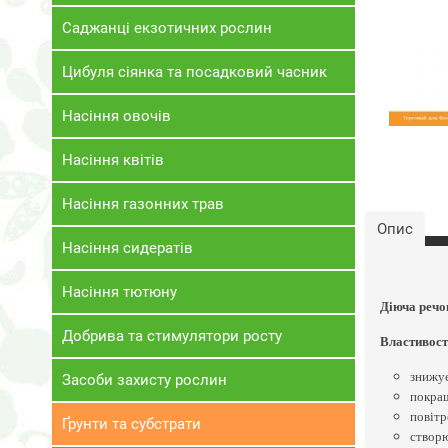
Саджанці екзотичних рослин
Цибуля сіянка та посадковий часник
Насіння овочів
Насіння квітів
Насіння газонних трав
Опис
Насіння сидератів
Насіння тютюну
Діюча речо
Добрива та стимулятори росту
Властивост
знижує
Засоби захисту рослин
покращ
повітр
Ґрунти та субстрати
створю