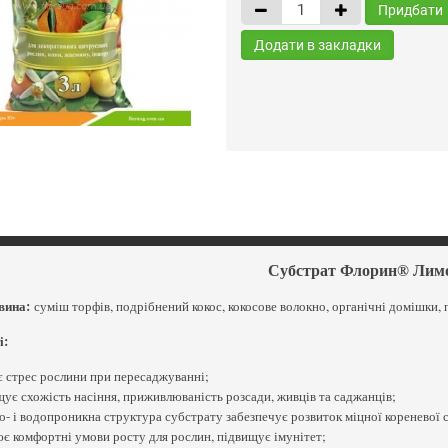
Придбати
Додати в закладки
Субстрат Флорин® Лимо
вина:
суміш торфів, подрібнений кокос, кокосове волокно, органічні домішки, п
і:
 стрес рослини при пересаджуванні;
ує схожість насіння, приживлюваність розсади, живців та саджанців;
о- і водопроникна структура субстрату забезпечує розвиток міцної кореневої 
є комфортні умови росту для рослин, підвищує імунітет;