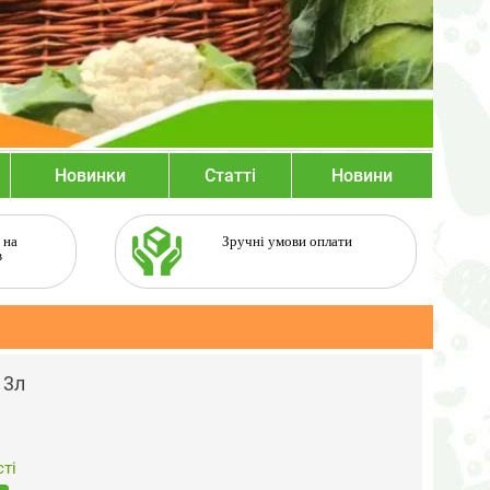
Новинки
Статті
Новини
 на
Зручні умови оплати
в
 3л
ті