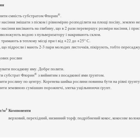
ння
®
ити ємність субстратом Флорин
.
 насіння змішати з піском і рівномірно розподілити на площі посіву, землею н
 насіння висівають на глибину, що в 2 рази перевершує розміри насіння, і пр
зволожують водою з пульверизатору і накривають склом.
 тримають в теплому місці при t від +22 до +25° С.
, що підросли і мають 2-3 пари молодих листочків, пікірують, тобто пересадж
дових рослин
увати посадкову яму. Добре полити.
®
ти субстрат Флорин
з вийнятим з посадкової ями ґрунтом.
ити рослину по центру. Коренева шийка рослини повинна бути на рівні ґрунту
ити земляною сумішшю порожнечі, злегка ущільнюючи ґрунт.
3
г/м
Компоненти
верховий, перехідний, низинний торф; подрібнений кокос, кокосове волокно