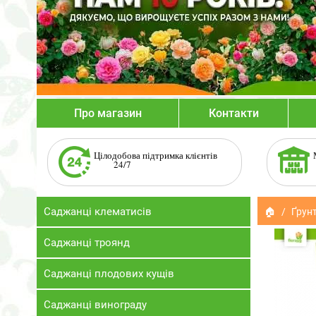
Про магазин
Контакти
Цілодобова підтримка клієнтів
24/7
Саджанці клематисів
🏠
Ґрунт
Саджанці троянд
Саджанці плодових кущів
Саджанці винограду