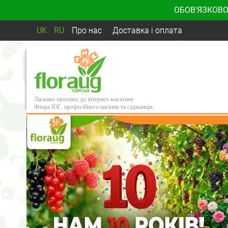
ОБОВ'ЯЗКОВО
UK
RU
Про нас
Доставка і оплата
Ласкаво просимо до інтернет-магазину
Флора ЮГ, професійного насіння та саджанців.