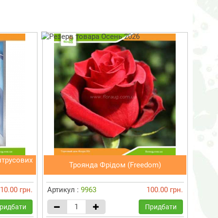
итрусових
Троянда Фрідом (Freedom)
10.00 грн.
Артикул :
9963
100.00 грн.
ридбати
Придбати