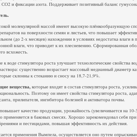
 СО2 и фиксации азота. Поддерживает позитивный баланс гумусон
ель.
окой молекулярной массой имеют высокую плёнкообразующую спос
репаратов на поверхности семян и листьев, что повышает эффекти
льном (до 2-х месяцев) нахождении в условиях недостатка влаги в
онной влаги, что приводит к их плесневению. Сформированная обо
его всхожесть.
е к воде стимулятора роста улучшает технологические свойства в
раствора: существенно возрастает массовый медианный диаметр ка
оторые склонны к стеканию и сносу на 18,7-21,9%.
щие вещества,
которые входят в состав стимулятора роста, усилив
циональность. Поэтому он имеет свойства стимулятора роста, ада
санта, прилипателя, ингибитора болезней и активатора почвы.
повышает качество продукции, урожайность (увеличивается на 10-3
о применяется в баковых смесях. Хорошо зарекомендовал себя при
рениями и пестицидами, повышая эффективность их действия.
сается применения Вымпела, осуществляется оно путем опрыскива