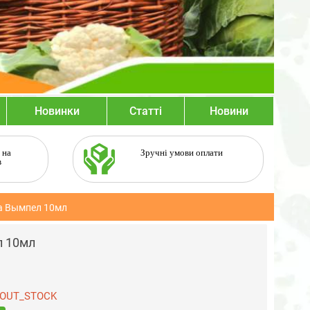
Новинки
Статті
Новини
 на
Зручні умови оплати
в
а Вымпел 10мл
л 10мл
OUT_STOCK