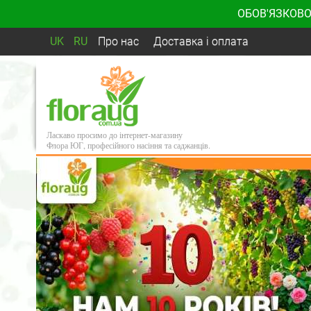
ОБОВ'ЯЗКОВО
UK
RU
Про нас
Доставка і оплата
Ласкаво просимо до інтернет-магазину
Флора ЮГ, професійного насіння та саджанців.