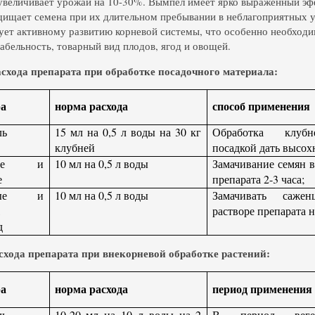
увеличивает урожай на 10-30%. Вымпел имеет ярко выраженный эф
щищает семена при их длительном пребывании в неблагоприятных у
ует активному развитию корневой системы, что особенно необходи
абельность, товарный вид плодов, ягод и овощей.
схода препарата при обработке посадочного материала:
ра
норма расхода
способ применения
ль
15 мл на 0,5 л воды на 30 кг
Обработка клубне
клубней
посадкой дать высох
ные и
10 мл на 0,5 л воды
Замачивание семян в
е
препарата 2-3 часа;
овые и
10 мл на 0,5 л воды
Замачивать саж
,
растворе препарата н
д
схода препарата при внекорневой обработке растений:
ра
норма расхода
период применения
ль
10-20 мл на 10 л воды на 2
В период веге