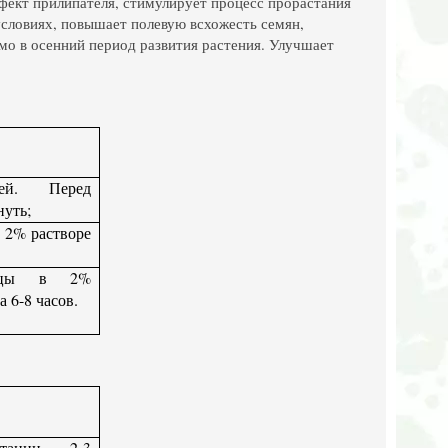
фект прилипателя, стимулирует процесс прорастания
словиях, повышает полевую всхожесть семян,
мо в осенний период развития растения. Улучшает
й.
Перед
нуть;
 2% растворе
енцы в 2%
а 6-8 часов.
тации 2-3