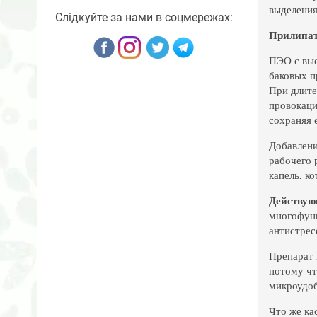
выделения
Слідкуйте за нами в соцмережах:
Прилипат
ПЭО с выс
баковых п
При длите
провокаци
сохраняя 
Добавлени
рабочего 
капель, к
Действую
многофунк
антистрес
Препарат 
потому чт
микроудоб
Что же ка