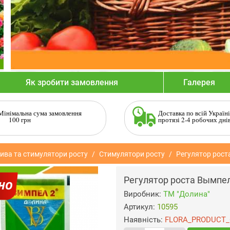
Як зробити замовлення
Галерея
Мінімальна сума замовлення
Доставка по всій Україні
100 грн
протязі 2-4 робочих дні
ива та стимулятори росту
Стимулятори росту
Регулятор рост
Регулятор роста Вымпе
Виробник:
ТМ "Долина"
Артикул:
10595
Наявність:
FLORA_PRODUCT_