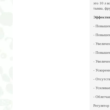
это 10 л 
тыква, фр
Эффектив
- Повышен
- Повышен
- Увеличе
- Повышен
- Увеличе
- Ускорен
- Отсутст
- Усилива
- Облегча
Регулятор