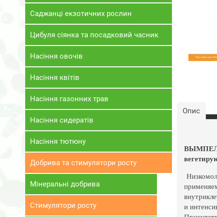
Саджанці екзотичних рослин
Цибуля сіянка та посадковий часник
Насіння овочів
Насіння квітів
Насіння газонних трав
Опис
Насіння сидератів
Насіння тютюну
ВЫМПЕЛ –
вегетиру
Добрива та стимулятори росту
Низкомоле
Мінеральні добрива
применяем
внутрикле
Стимулятори росту
и интенси
Присутств