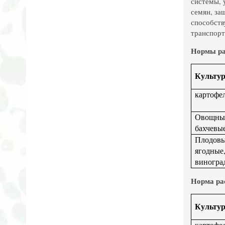
системы, 
семян, за
способств
транспорт
Нормы ра
Культу
картофе
Овощ
бахчевы
Плод
ягодные
виногра
Норма ра
Культу
картофе