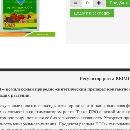
Придбати
Додати в закладки
Регулятор роста ВЫМ
 комплексный природно-синтетический препарат контактно-си
ющих растений.
кулярные полиэтиленоксиды легко проникают в ткани, выполняя фу
ых совместно со стимулятором роста. Также ПЭО с низкой молек
точную воду, повышая её биологическую активность. Ускоряют пр
вность минерального питания. Продукты распада ПЭО - этаноламин
ие отмытых солей гуминовых кислот усиливает корнеобразование и