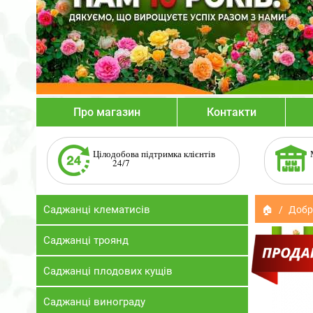
Про магазин
Контакти
Цілодобова підтримка клієнтів
24/7
Саджанці клематисів
🏠
Добр
Саджанці троянд
Саджанці плодових кущів
Саджанці винограду