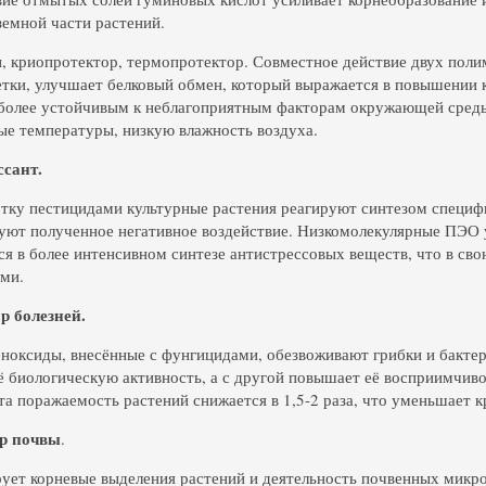
земной части растений.
, криопротектор, термопротектор. Совместное действие двух поли
етки, улучшает белковый обмен, который выражается в повышении к
более устойчивым к неблагоприятным факторам окружающей среды
е температуры, низкую влажность воздуха.
ссант.
тку пестицидами культурные растения реагируют синтезом специф
уют полученное негативное воздействие. Низкомолекулярные ПЭО 
ся в более интенсивном синтезе антистрессовых веществ, что в св
ми.
р болезней.
ноксиды, внесённые с фунгицидами, обезвоживают грибки и бактер
ё биологическую активность, а с другой повышает её восприимчиво
а поражаемость растений снижается в 1,5-2 раза, что уменьшает 
р почвы
.
ует корневые выделения растений и деятельность почвенных микро