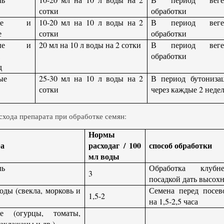
сотки
обработки
ные и
10-20 мл на 10 л воды на 2
В период веге
е
сотки
обработки
овые и
20 мл на 10 л воды на 2 сотки
В период веге
,
обработки
д
ые
25-30 мл на 10 л воды на 2
В период бутониза
сотки
через каждые 2 недел
хода препарата при обработке семян:
Нормы
ра
расхода
г / 100
способ обработки
мл воды
ль
Обработка клубне
3
посадкой дать высохн
оды (свекла, морковь и
Семена перед посев
1,5-2
на 1,5-2,5 часа
е (огурцы, томаты,
аклажаны и др.)