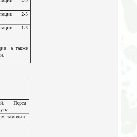
тации 2-3
тации 1-3
ции, а также
и.
й.
Перед
уть;
ом замочить