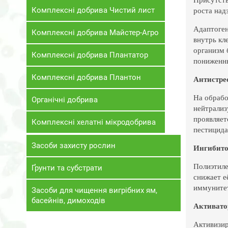
роста над
Комплексні добрива Чистий лист
Адаптоген
Комплексні добрива Майстер-Агро
внутрь кл
организм 
Комплексні добрива Плантатор
пониженны
Комплексні добрива Плантон
Антистре
На обрабо
Органічні добрива
нейтрализ
проявляет
Комплексні хелатні мікродобрива
пестицида
Засоби захисту рослин
Ингибито
Полиэтиле
Ґрунти та субстрати
снижает е
иммунитет
Засоби для чищення вигрібних ям,
басейнів, димоходів
Активато
Активизир