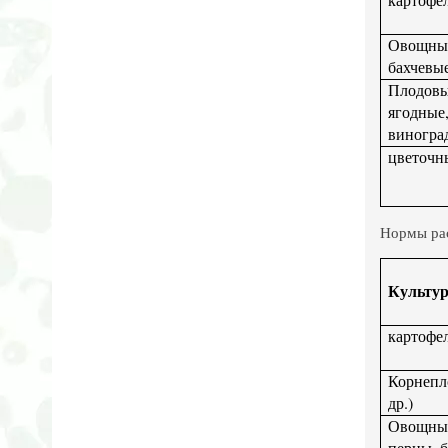
Овощ
бахчевы
Плод
ягодные
виногра
цветочн
Нормы рас
Культу
картофе
Корнепл
др.)
Овощны
перцы, б