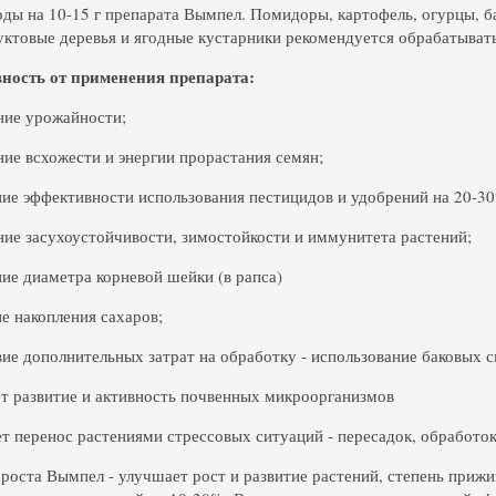
воды на 10-15 г препарата Вымпел. Помидоры, картофель, огурцы, ба
уктовые деревья и ягодные кустарники рекомендуется обрабатывать 
ность от применения препарата:
ие урожайности;
ие всхожести и энергии прорастания семян;
ние эффективности использования пестицидов и удобрений на 20-3
ие засухоустойчивости, зимостойкости и иммунитета растений;
ние диаметра корневой шейки (в рапса)
ие накопления сахаров;
вие дополнительных затрат на обработку - использование баковых с
ет развитие и активность почвенных микроорганизмов
ет перенос растениями стрессовых ситуаций - пересадок, обработо
 роста Вымпел - улучшает рост и развитие растений, степень приж