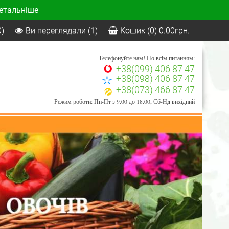
етальніше
0)
Ви переглядали
(1)
Кошик
(0)
0.00
грн.
Телефонуйте нам! По всім питанням:
+38(099) 406 87 47
+38(098) 406 87 47
+38(073) 466 87 47
Режим роботи: Пн-Пт з 9.00 до 18.00, Сб-Нд вихідний