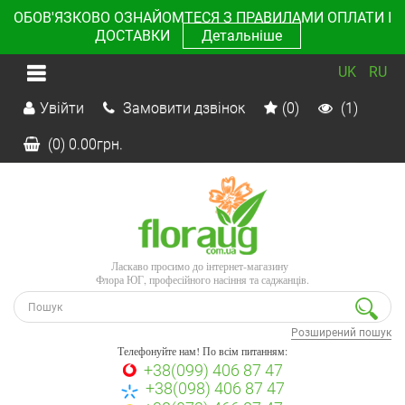
ОБОВ'ЯЗКОВО ОЗНАЙОМТЕСЯ З ПРАВИЛАМИ ОПЛАТИ І
ДОСТАВКИ
Детальніше
UK
RU
Увійти
Замовити дзвінок
(0)
(1)
(0)
0.00
грн.
Ласкаво просимо до інтернет-магазину
Флора ЮГ, професійного насіння та саджанців.
Розширений пошук
Телефонуйте нам! По всім питанням:
+38(099) 406 87 47
+38(098) 406 87 47