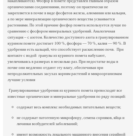
накапливаются). Фосфор в помете представлен главным образом
органическими соединениями, поэтому он практически не
закрепляется в почве в виде фосфатов железа, алюминия или кальция,
а по мере минерализации органического вещества усваивается
растениями. По этой причине фосфор помета используется лучше по
сравнению с фосфором минеральных удобрений. Аналогичная
ситуация – с азотом. Количество доступного азота в гранулированном
курином помете достигает 100 %, фосфора ― 70 %, калия ― 90 %. В
удобрении есть кальций, что способствует раскислению почв. При
контакте с водой гранулы из куриного помета набухают,
увеличиваясь в размерах в несколько раз. При недостатке воды в
почве они медленно отдают эту влагу, обеспечивая при
непродолжительных засухах корням растений и микроорганизмам
лучшие условия
Гранулированные удобрения из куриного помета превосходят все
известные органические и минеральные удобрения по ряду позиций:
содержат весь комплекс необходимых питательных веществ;
не содержат патогенную микрофлору, семена сорняков, яйца и
личинки возбудителей заболеваний;
имеют возможность локального машинного внесения серийной