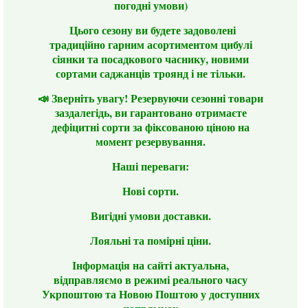
погодні умови)
Цього сезону ви будете задоволені
традиційно гарним асортиментом цибулі
сіянки та посадкового часнику, новими
сортами саджанців троянд і не тільки.
📣 Зверніть увагу! Резервуючи сезонні товари
заздалегідь, ви гарантовано отримаєте
дефіцитні сорти за фіксованою ціною на
момент резервування.
Наші переваги:
Нові сорти.
Вигідні умови доставки.
Лояльні та помірні ціни.
Інформація на сайті актуальна,
відправляємо в режимі реального часу
Укрпоштою та Новою Поштою у доступних