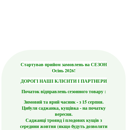
Стартував прийом замовлень на СЕЗОН
Осінь 2026!
ДОРОГІ НАШІ КЛІЄНТИ І ПАРТНЕРИ
Початок відправлень сезонного товару :
Зимовий та ярий часник - з 15 серпня.
Цибуля саджанка, кущівка - на початку
вересня.
Саджанці троянд і плодових кущів з
середини жовтня (якщо будуть дозволяти