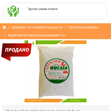
Зручні умови оплати
🏠
Добрива та стимулятори росту
Органічні добрива
Курячий послід гранульований 1 кг