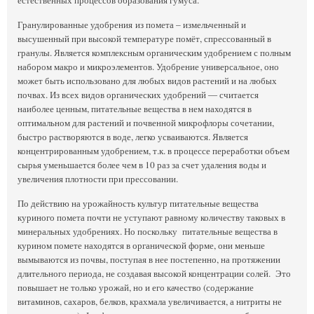
Гранулированные удобрения из помета – измельченный и
высушенный при высокой температуре помёт, спрессованный в
гранулы. Является комплексным органическим удобрением с полным
набором макро и микроэлементов. Удобрение универсальное, оно
может быть использовано для любых видов растений и на любых
почвах. Из всех видов органических удобрений ― считается
наиболее ценным, питательные вещества в нем находятся в
оптимальном для растений и почвенной микрофлоры сочетании,
быстро растворяются в воде, легко усваиваются. Является
концентрированным удобрением, т.к. в процессе переработки объем
сырья уменьшается более чем в 10 раз за счет удаления воды и
увеличения плотности при прессовании.
По действию на урожайность культур питательные вещества
куриного помета почти не уступают равному количеству таковых в
минеральных удобрениях. Но поскольку питательные вещества в
курином помете находятся в органической форме, они меньше
вымываются из почвы, поступая в нее постепенно, на протяжении
длительного периода, не создавая высокой концентрации солей. Это
повышает не только урожай, но и его качество (содержание
витаминов, сахаров, белков, крахмала увеличивается, а нитриты не