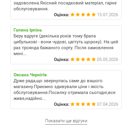
задоволена.Якісний посадковий матеріал, гарне
обслуговування.
Оцінка:
15.07.2026
Галина Ірпінь
Беру вдруге (декілька років тому брала
цибулькові - вони чудові, цвітуть щороку). На цей
раз троянда бажаного сорту. Після замовлення
мені...
Оцінка:
05.05.2026
Оксана Чернігів
Дуже рада,що звернулась саме до вашого
магазину.Приємно здивували ціни і якість
обслуговування.Посилку отримала сьогодні,все
живе,надійно...
Оцінка:
07.04.2026
Показати ще відгуки