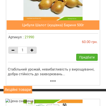
Цибуля Шалот (кущівка) Бариня 500г
Артикул :
21990
60.00 грн.
Придбати
Стабільний урожай, невибагливість у вирощуванні,
добра стійкість до захворювань...
Акційні товари