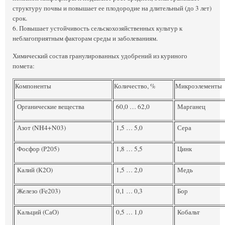
структуру почвы и повышает ее плодородие на длительный (до 3 лет)
срок.
6. Повышает устойчивость сельскохозяйственных культур к
неблагоприятным факторам среды и заболеваниям.
Химический состав гранулированных удобрений из куриного
помета:
Компоненты
Количество, %
Микроэлементы
Органические вещества
60,0 … 62,0
Марганец
Азот (NH4+N03)
1,5 … 5,0
Сера
Фосфор (Р205)
1,8 … 5,5
Цинк
Калий (К2О)
1,5 … 2,0
Медь
Железо (Fe203)
0,1 … 0,3
Бор
Кальций (СаО)
0,5 … 1,0
Кобальт