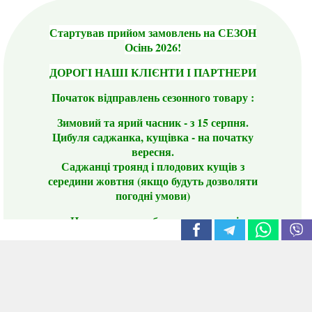
Стартував прийом замовлень на СЕЗОН
Осінь 2026!
ДОРОГІ НАШІ КЛІЄНТИ І ПАРТНЕРИ
Початок відправлень сезонного товару :
Зимовий та ярий часник - з 15 серпня.
Цибуля саджанка, кущівка - на початку
вересня.
Саджанці троянд і плодових кущів з
середини жовтня (якщо будуть дозволяти
погодні умови)
Цього сезону ви будете задоволені
традиційно гарним асортиментом цибулі
сіянки та посадкового часнику, новими
сортами саджанців троянд і не тільки.
📣 Зверніть увагу! Резервуючи сезонні товари
заздалегідь, ви гарантовано отримаєте