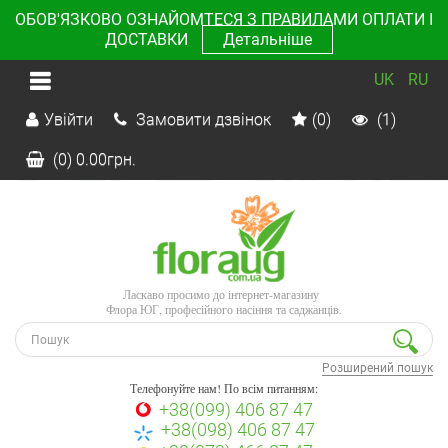
ОБОВ'ЯЗКОВО ОЗНАЙОМТЕСЯ З ПРАВИЛАМИ ОПЛАТИ І
ДОСТАВКИ
Детальніше
UK
RU
Увійти
Замовити дзвінок
(0)
(1)
(0)
0.00
грн.
Ласкаво просимо до інтернет-магазину
Флора ЮГ, професійного насіння та саджанців.
Розширений пошук
Телефонуйте нам! По всім питанням:
+38(099) 406 87 47
+38(098) 406 87 47