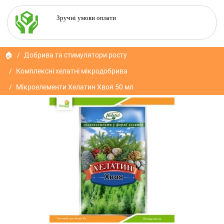
Зручні умови оплати
🏠
Добрива та стимулятори росту
Комплексні хелатні мікродобрива
Мікроелементи Хелатин Хвоя 50 мл