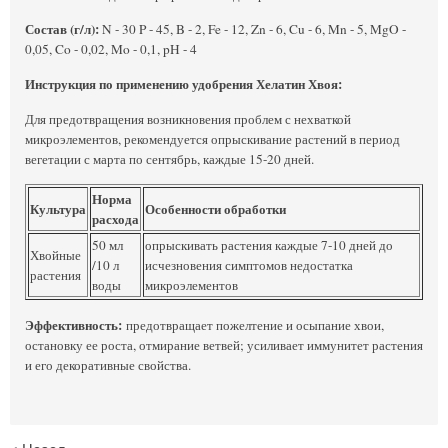
Состав (г/л):
N - 30 P - 45, B - 2, Fe - 12, Zn - 6, Cu - 6, Mn - 5, MgO -
0,05, Co - 0,02, Mo - 0,1, pH - 4
Инструкция по применению удобрения Хелатин Хвоя:
Для предотвращения возникновения проблем с нехваткой
микроэлементов, рекомендуется опрыскивание растений в период
вегетации с марта по сентябрь, каждые 15-20 дней.
Норма
Культура
Особенности обработки
расхода
50 мл
опрыскивать растения каждые 7-10 дней до
Хвойные
/10 л
исчезновения симптомов недостатка
растения
воды
микроэлементов
Эффективность:
предотвращает пожелтение и осыпание хвои,
остановку ее роста, отмирание ветвей; усиливает иммунитет растения
и его декоративные свойства.