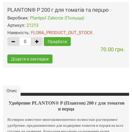
PLANTON® P 200 г для томатів та перцю
Виробник:
Plantpol Zaborze (Польща)
Артикул:
21213
Наявність:
FLORA_PRODUCT_OUT_STOCK
Придбати
70.00 грн.
Додати в закладки
Опис
Удобрение
PLANTON® P (Плантон) 200 г для томатов
и перца
Всемирно известное многокомпонентное полностью растворимое
удобрение, предназначенное для подкормки томатов и перцев на всех
стадиях их развития. Благодаря высокому содержанию калия