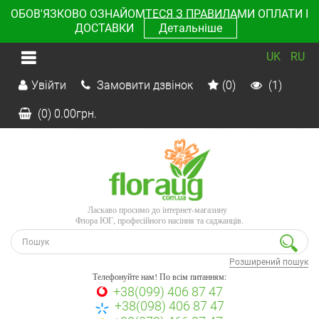
ОБОВ'ЯЗКОВО ОЗНАЙОМТЕСЯ З ПРАВИЛАМИ ОПЛАТИ І
ДОСТАВКИ
Детальніше
UK
RU
Увійти
Замовити дзвінок
(0)
(1)
(0)
0.00
грн.
Ласкаво просимо до інтернет-магазину
Флора ЮГ, професійного насіння та саджанців.
Розширений пошук
Телефонуйте нам! По всім питанням:
+38(099) 406 87 47
+38(098) 406 87 47