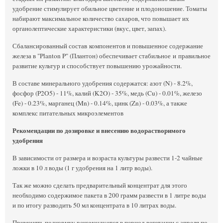
удобрение стимулирует обильное цветение и плодоношение. Томаты
набирают максимальное количество сахаров, что повышает их
органолептические характеристики (вкус, цвет, запах).
Сбалансированный состав компонентов и повышенное содержание
железа в "Planton P" (Плантон) обеспечивает стабильное и правильное
развитие культур и способствует повышению урожайности.
В составе минерального удобрения содержатся: азот (N) - 8.2%,
фосфор (P2O5) - 11%, калий (K2O) - 35%, медь (Cu) - 0.01%, железо
(Fe) - 0.23%, марганец (Mn) - 0.14%, цинк (Zn) - 0.03%, а также
комплекс питательных микроэлементов
Рекомендации по дозировке и внесению водорастворимого
удобрения
В зависимости от размера и возраста культуры развести 1-2 чайные
ложки в 10 л воды (1 г удобрения на 1 литр воды).
Так же можно сделать предварительный концентрат для этого
необходимо содержимое пакета в 200 грамм развести в 1 литре воды
и по итогу разводить 50 мл концентрата в 10 литрах воды.
Применять подкормку рекомендуется в период вегетации с апреля по