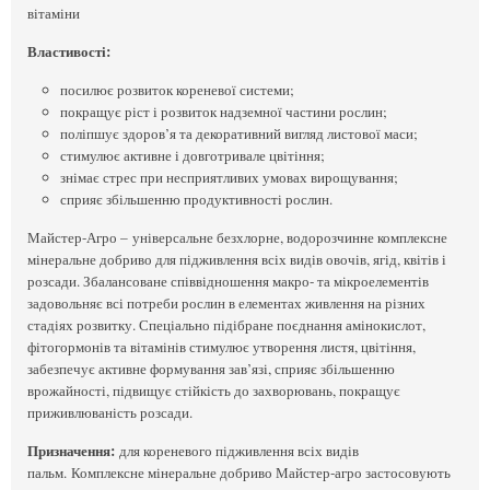
вітаміни
Властивості:
посилює розвиток кореневої системи;
покращує ріст і розвиток надземної частини рослин;
поліпшує здоров’я та декоративний вигляд листової маси;
стимулює активне і довготривале цвітіння;
знімає стрес при несприятливих умовах вирощування;
сприяє збільшенню продуктивності рослин.
Майстер-Агро – універсальне безхлорне, водорозчинне комплексне
мінеральне добриво для підживлення всіх видів овочів, ягід, квітів і
розсади. Збалансоване співвідношення макро- та мікроелементів
задовольняє всі потреби рослин в елементах живлення на різних
стадіях розвитку. Спеціально підібране поєднання амінокислот,
фітогормонів та вітамінів стимулює утворення листя, цвітіння,
забезпечує активне формування зав’язі, сприяє збільшенню
врожайності, підвищує стійкість до захворювань, покращує
приживлюваність розсади.
Призначення:
для кореневого підживлення всіх видів
пальм. Комплексне мінеральне добриво Майстер-агро застосовують