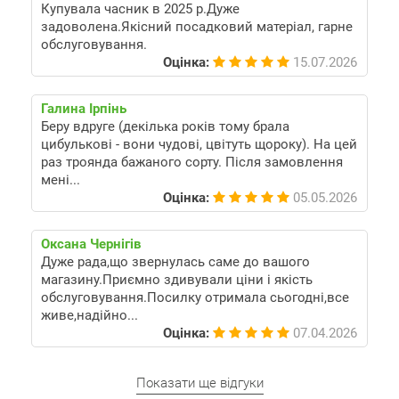
Купувала часник в 2025 р.Дуже
задоволена.Якісний посадковий матеріал, гарне
обслуговування.
Оцінка:
15.07.2026
Галина Ірпінь
Беру вдруге (декілька років тому брала
цибулькові - вони чудові, цвітуть щороку). На цей
раз троянда бажаного сорту. Після замовлення
мені...
Оцінка:
05.05.2026
Оксана Чернігів
Дуже рада,що звернулась саме до вашого
магазину.Приємно здивували ціни і якість
обслуговування.Посилку отримала сьогодні,все
живе,надійно...
Оцінка:
07.04.2026
Показати ще відгуки