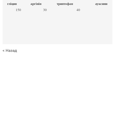
гліцин
аргінін
триптофан
ауксини
150
30
40
< Назад