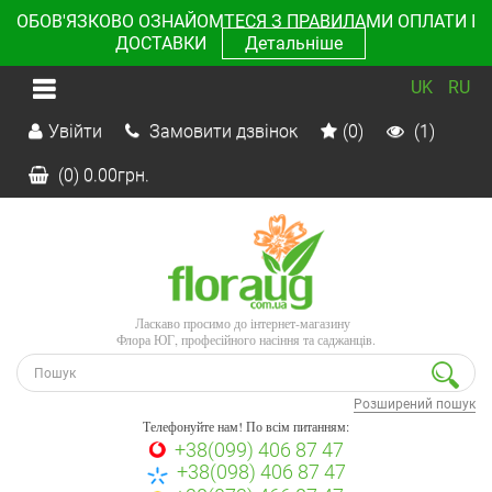
ОБОВ'ЯЗКОВО ОЗНАЙОМТЕСЯ З ПРАВИЛАМИ ОПЛАТИ І
ДОСТАВКИ
Детальніше
UK
RU
Увійти
Замовити дзвінок
(0)
(1)
(0)
0.00
грн.
Ласкаво просимо до інтернет-магазину
Флора ЮГ, професійного насіння та саджанців.
Розширений пошук
Телефонуйте нам! По всім питанням:
+38(099) 406 87 47
+38(098) 406 87 47