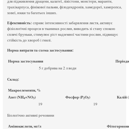
для підживлення драцени, калатеї, лівістони, монстери, маранти,
трахікарпуса, фінікової пальми, філодендронів, хамедореї, хамеропса,
ховеї, юкки та багатьох інших.
Ефективність:
сприяє інтенсивності забарвлення листя, активує
фізіологічні процеси в тканинах рослин, виводить зі стану спокою
сплячі бруньки, стимулює ріст надземної частини рослин, підвищує
стійкість до хвороб і гнилі.
Норма витрати та схема застосування:
Норма застосування
Періодичн
5 г добрива на 2 л води
Склад:
Макроелементи, %
Азот (NH
+NO
)
Фосфор (P
O
)
Калій 
4
3
2
5
19
19
Біологічно активні речовини
Амінокислоти, мг/л
Фітогормони