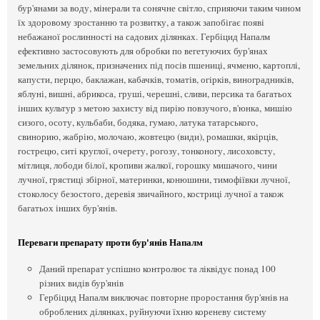
бур'янами за воду, мінерали та сонячне світло, сприяючи таким чином
їх здоровому зростанню та розвитку, а також запобігає появі
небажаної рослинності на садових ділянках. Гербіцид Напалм
ефективно застосовують для обробки по вегетуючих бур'янах
земельних ділянок, призначених під посів пшениці, ячменю, картоплі,
капусти, перцю, баклажан, кабачків, томатів, огірків, виноградників,
яблуні, вишні, абрикоса, груші, черешні, сливи, персика та багатьох
інших культур з метою захисту від пирію повзучого, в'юнка, мишію
сизого, осоту, кульбаби, бодяка, гумаю, латука татарського,
свинорию, жабрію, молочаю, жовтецю (види), ромашки, якірців,
гострецю, ситі круглої, очерету, рогозу, тонконогу, лисоховсту,
мітлиця, лободи білої, кропиви жалкої, горошку мишачого, чини
лучної, грястиці збірної, материнки, конюшини, тимофіївки лучної,
стоколосу безостого, деревія звичайного, костриці лучної а також
багатьох інших бур'янів.
Переваги препарату проти бур'янів Напалм
Даний препарат успішно контролює та ліквідує понад 100
різних видів бур'янів
Гербіцид Напалм виключає повторне проростання бур'янів на
оброблених ділянках, руйнуючи їхню кореневу систему