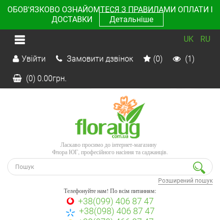
ОБОВ'ЯЗКОВО ОЗНАЙОМТЕСЯ З ПРАВИЛАМИ ОПЛАТИ І
ДОСТАВКИ
Детальніше
UK
RU
Увійти
Замовити дзвінок
(0)
(1)
(0)
0.00
грн.
Ласкаво просимо до інтернет-магазину
Флора ЮГ, професійного насіння та саджанців.
Розширений пошук
Телефонуйте нам! По всім питанням:
+38(099) 406 87 47
+38(098) 406 87 47