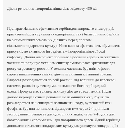
Діюча речовина:
Ізопропіламінна сіль гліфосату 480 г/л
Препарат Напалм є ефективним гербіцидом широкого спектру дії,
призначений для усунення як однорічних, так і багаторічних бур'янів
на різноманітних земельних ділянках перед посівом
сільськогосподарських культур. Його висока ефективність обумовлена
присутністю активного інгредієнта – ізопропіламінової солі
гліфосату. Даний компонент проникає в рослини через їх вегетативні
частини та порушує механізм синтезу амінокислот, критичних для
росту та розвитку рослин. У зелених частинах бур'янів гліфосат
сприяє накопиченню аміаку, діючи як сильний клітинний токсин.
Гліфосат розподіляється по всій рослині, від вершини до кореневої
системи, разом із вуглеводами, посилюючи його гербіцидний
ефект. Продукт має тривалу захисну дію до трьох тижнів. Після
даного періоду активна речовина не накопичується у ґрунті та
розкладається на нешкідливі компоненти: воду, вуглекислий газ і
фосфати. Бур'яни починають відмирати вже через 2-4 дні після
застосування препарату для однорічних видів, через 7-10 днів для
багаторічних і через місяць - для чагарників та дерев. Даний гербіцид
допомагає сільськогосподарським культурам уникнути конкуренції з