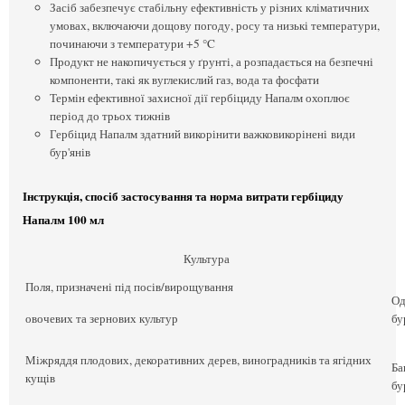
Засіб забезпечує стабільну ефективність у різних кліматичних
умовах, включаючи дощову погоду, росу та низькі температури,
починаючи з температури +5 °C
Продукт не накопичується у ґрунті, а розпадається на безпечні
компоненти, такі як вуглекислий газ, вода та фосфати
Термін ефективної захисної дії гербіциду Напалм охоплює
період до трьох тижнів
Гербіцид Напалм здатний викорінити важковикорінені види
бур'янів
Інструкція, спосіб застосування та норма витрати гербіциду
Напалм 100 мл
Культура
Поля, призначені під посів/вирощування
Од
овочевих та зернових культур
бу
Міжряддя плодових, декоративних дерев, виноградників та ягідних
Ба
кущів
бу