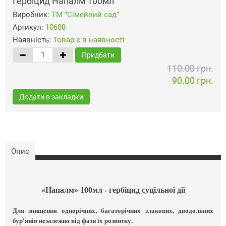
Гербіцид Напалм 100мл
Виробник:
ТМ "Сімейний сад"
Артикул:
10608
Наявність:
Товар є в наявності
Придбати
110.00 грн.
90.00 грн.
Додати в закладки
Опис
«Напалм» 100мл - гербіцид суцільної дії
Для знищення однорічних, багаторічних злакових, дводольних
бур'янів незалежно від фази їх розвитку.