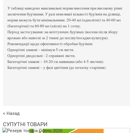
У таблиці наведено максимальні норми внесення при високому рівні
засмічення бур'янами. У разі невеликої кількості бур'янів на ділянці,
норми можуть бути мінімальними: 20-40 мл (однолітні) та 40-60 мл
(багаторічні) та 60-80 мл (злісні) на 1 сотку.
Період застосування: на вегетуючих бур'янах (восени після збору
врожаю або навесні за 2 тижні до посіву/посадки культури).
Рекомендації щодо ефективності обробки бур'янів:
Однорічні злакові – мінімум 5 см листя.
Однорічні дводольні - 2 справжні листи.
Багаторічні злакові – 10-20 см заввишки (або 4-5 листків).
Багаторічні злакові – у фазі цвітіння (до початку старіння).
< Назад
СУПУТНІ ТОВАРИ