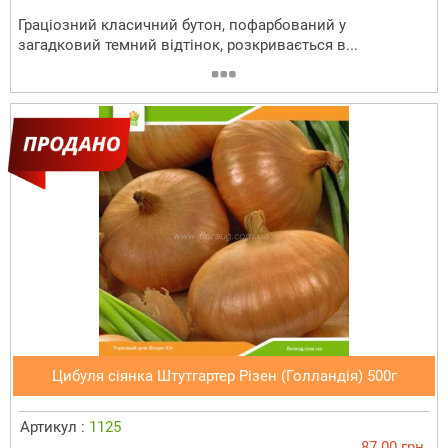
Граціозний класичний бутон, пофарбований у
загадковий темний відтінок, розкривається в...
Цибуля сіянка Штутгартер Різен (Голландія) 500г
Артикул :
1125
87.00 грн.