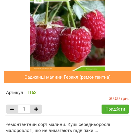
Саджанці малини Геракл (ремонтантна)
Артикул :
1163
30.00 грн.
Придбати
Ремонтантний сорт малини. Кущі середньорослі
малорозлогі, що не вимагають підв'язки....