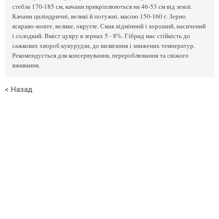
стебла 170-185 см, качани прикріплюються на 46-53 см від землі.
Качани циліндричні, великі й потужні, масою 150-160 г. Зерно
яскраво-жовте, велике, округле. Смак відмінний і хороший, насичений
і солодкий. Вміст цукру в зернах 5 - 8%. Гібрид має стійкість до
сажкових хвороб кукурудзи, до вилягання і знижених температур.
Рекомендується для консервування, перероблювання та свіжого
вживання.
< Назад