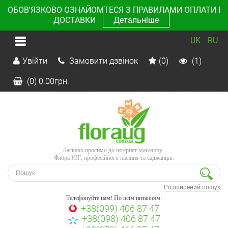
ОБОВ'ЯЗКОВО ОЗНАЙОМТЕСЯ З ПРАВИЛАМИ ОПЛАТИ І
ДОСТАВКИ
Детальніше
UK
RU
Увійти
Замовити дзвінок
(0)
(1)
(0)
0.00
грн.
Ласкаво просимо до інтернет-магазину
Флора ЮГ, професійного насіння та саджанців.
Розширений пошук
Телефонуйте нам! По всім питанням:
+38(099) 406 87 47
+38(098) 406 87 47