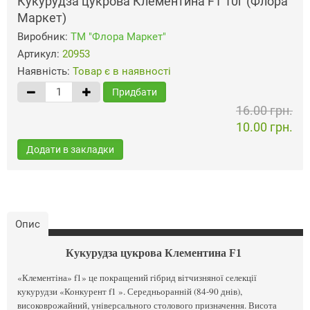
Кукурудза цукрова Клементина F1 10г (Флора
Маркет)
Виробник:
ТМ "Флора Маркет"
Артикул:
20953
Наявність:
Товар є в наявності
Придбати
16.00 грн.
10.00 грн.
Додати в закладки
Опис
Кукурудза цукрова Клементина F1
«Клементіна» f1» це покращений гібрид вітчизняної селекції
кукурудзи «Конкурент f1 ». Середньоранній (84-90 днів),
високоврожайний, універсального столового призначення. Висота