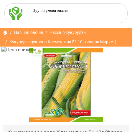
Зручні умови оплати
🏠
Насіння овочів
Насіння кукурудзи
Кукурудза цукрова Клементина F1 10г (Флора Маркет)