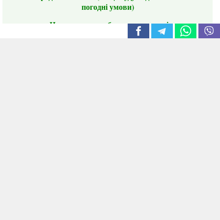
погодні умови)
Цього сезону ви будете задоволені
традиційно гарним асортиментом цибулі
сіянки та посадкового часнику, новими
сортами саджанців троянд і не тільки.
📣 Зверніть увагу! Резервуючи сезонні товари
заздалегідь, ви гарантовано отримаєте
дефіцитні сорти за фіксованою ціною на
момент резервування.
Наші переваги:
Нові сорти.
Вигідні умови доставки.
Лояльні та помірні ціни.
Інформація на сайті актуальна,
відправляємо в режимі реального часу
Укрпоштою та Новою Поштою у доступних