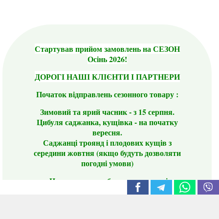
Стартував прийом замовлень на СЕЗОН
Осінь 2026!
ДОРОГІ НАШІ КЛІЄНТИ І ПАРТНЕРИ
Початок відправлень сезонного товару :
Зимовий та ярий часник - з 15 серпня.
Цибуля саджанка, кущівка - на початку
вересня.
Саджанці троянд і плодових кущів з
середини жовтня (якщо будуть дозволяти
погодні умови)
Цього сезону ви будете задоволені
традиційно гарним асортиментом цибулі
сіянки та посадкового часнику, новими
сортами саджанців троянд і не тільки.