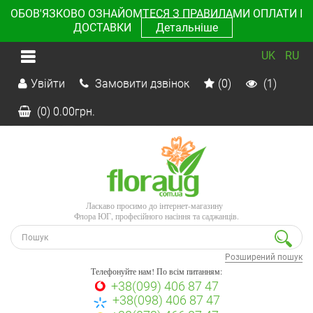
ОБОВ'ЯЗКОВО ОЗНАЙОМТЕСЯ З ПРАВИЛАМИ ОПЛАТИ І
ДОСТАВКИ
Детальніше
UK
RU
Увійти
Замовити дзвінок
(0)
(1)
(0)
0.00
грн.
Ласкаво просимо до інтернет-магазину
Флора ЮГ, професійного насіння та саджанців.
Розширений пошук
Телефонуйте нам! По всім питанням:
+38(099) 406 87 47
+38(098) 406 87 47