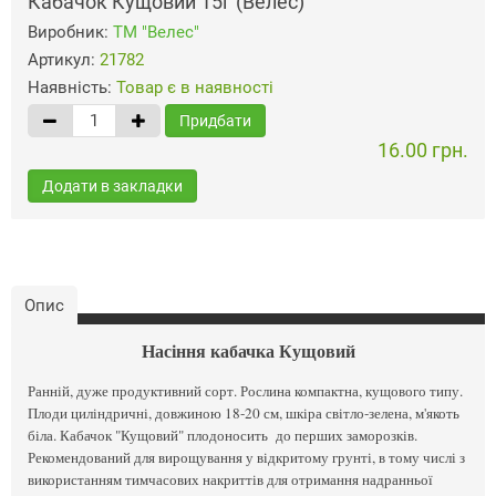
Кабачок Кущовий 15г (Велес)
Виробник:
ТМ "Велес"
Артикул:
21782
Наявність:
Товар є в наявності
Придбати
16.00 грн.
Додати в закладки
Опис
Насіння кабачка Кущовий
Ранній, дуже продуктивний сорт. Рослина компактна, кущового типу.
Плоди циліндричні, довжиною 18-20 см, шкіра світло-зелена, м'якоть
біла. Кабачок "Кущовий" плодоносить до перших заморозків.
Рекомендований для вирощування у відкритому грунті, в тому числі з
використанням тимчасових накриттів для отримання надранньої