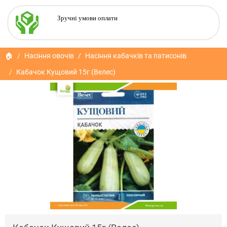
Зручні умови оплати
🏠
Насіння овочів
Насіння кабачків та патисонів
Кабачок Кущовий 15г (Велес)