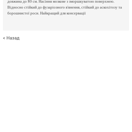
довжина до 80 см. Насіння мозкове з зморшкуватою поверхнею.
Відносно стійкий до фузаріозного в'янення, стійкий до аскохітозу та
борошнистої роси. Найкращий для консервації
< Назад