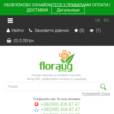
ОБОВ'ЯЗКОВО ОЗНАЙОМТЕСЯ З ПРАВИЛАМИ ОПЛАТИ І
ДОСТАВКИ
Детальніше
UK
RU
Увійти
Замовити дзвінок
(0)
(1)
(0)
0.00
грн.
Ласкаво просимо до інтернет-магазину
Флора ЮГ, професійного насіння та саджанців.
Розширений пошук
Телефонуйте нам! По всім питанням:
+38(099) 406 87 47
+38(098) 406 87 47