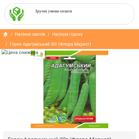
Зручні умови оплати
🏠
Насіння овочів
Насіння гороху
Горох Адагумський 30г (Флора Маркет)