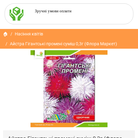
Зручні умови оплати
🏠
Насіння квітів
Айстра Гігантські промені суміш 0,3г (Флора Маркет)