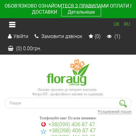
ОБОВ'ЯЗКОВО ОЗНАЙОМТЕСЯ З ПРАВИЛАМИ ОПЛАТИ І
ДОСТАВКИ
Детальніше
UK
RU
Увійти
Замовити дзвінок
(0)
(1)
(0)
0.00
грн.
Ласкаво просимо до інтернет-магазину
Флора ЮГ, професійного насіння та саджанців.
Розширений пошук
Телефонуйте нам! По всім питанням:
+38(099) 406 87 47
+38(098) 406 87 47