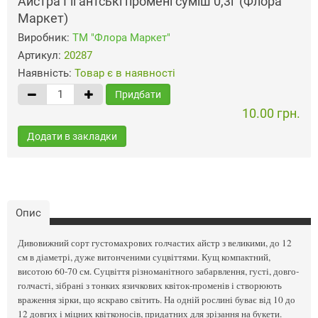
Айстра Гігантські промені суміш 0,3г (Флора
Маркет)
Виробник:
ТМ "Флора Маркет"
Артикул:
20287
Наявність:
Товар є в наявності
Придбати
10.00 грн.
Додати в закладки
Опис
Дивовижний сорт густомахрових голчастих айстр з великими, до 12
см в діаметрі, дуже витонченими суцвіттями. Кущ компактний,
висотою 60-70 см. Суцвіття різноманітного забарвлення, густі, довго-
голчасті, зібрані з тонких язичкових квіток-променів і створюють
враження зірки, що яскраво світить. На одній рослині буває від 10 до
12 довгих і міцних квітконосів, придатних для зрізання на букети.