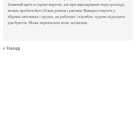
Зазвичай цвіте в серпні-вересні, але при вирощуванні через розсаду,
можна зробити його більш раннім і рясним. Використовують у
збірних квітниках і групах, на рабатках і клумбах, чудово підходить
для букетів. Може переносити легке затінення.
< Назад