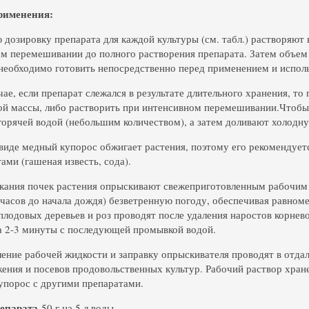
рименения:
 дозировку препарата для каждой культуры (см. табл.) растворяют
м перемешивании до полного растворения препарата. Затем объем
необходимо готовить непосредственно перед применением и исполь
чае, если препарат слежался в результате длительного хранения, то
й массы, либо растворить при интенсивном перемешивании.Чтобы 
горячей водой (небольшим количеством), а затем доливают холодн
виде медный купорос обжигает растения, поэтому его рекомендуетс
ами (гашеная известь, сода).
кания почек растения опрыскивают свежеприготовленным рабочим р
 часов до начала дождя) безветренную погоду, обеспечивая равном
плодовых деревьев и роз проводят после удаления наростов корнев
а 2-3 минуты с последующей промывкой водой.
ение рабочей жидкости и заправку опрыскивателя проводят в отдал
ения и посевов продовольственных культур. Рабочий раствор хран
порос с другими препаратами.
репарата
50 г на 5 л воды.