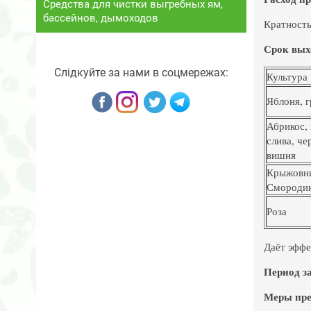
Средства для чистки выгребных ям,
бассейнов, дымоходов
Кратность
Срок вых
Слідкуйте за нами в соцмережах:
Культура
Яблоня, г
Абрикос, 
слива, че
вишня
Крыжовн
Смороди
Роза
Даёт эффек
Период з
Меры пре