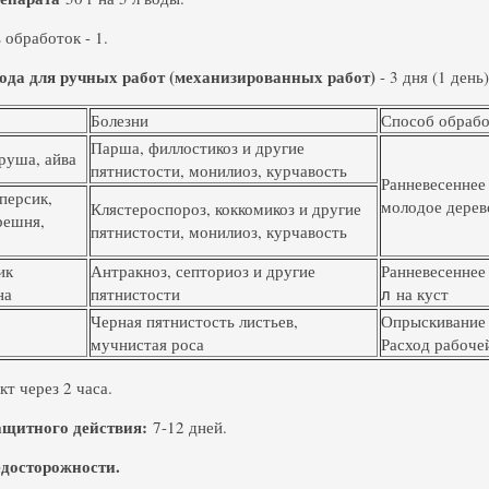
 обработок - 1.
ода для ручных работ (механизированных работ)
- 3 дня (1 день)
Болезни
Способ обрабо
Парша, филлостикоз и другие
руша, айва
пятнистости, монилиоз, курчавость
Ранневесеннее
персик,
молодое дерево
Клястероспороз, коккомикоз и другие
решня,
пятнистости, монилиоз, курчавость
ик
Антракноз, септориоз и другие
Ранневесеннее
на
пятнистости
на куст
л
Черная пятнистость листьев,
Опрыскивание 
мучнистая роса
Расход рабочей
т через 2 часа.
ащитного действия:
7-12 дней.
досторожности.