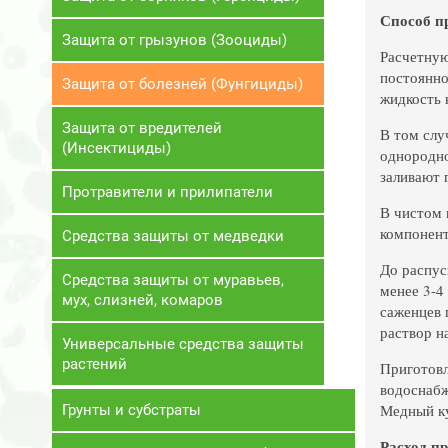
Способ п
Защита от грызунов (Зооциды)
Расчетную
постоянно
Защита от болезней (Фунгициды)
жидкость 
Защита от вредителей
В том слу
(Инсектициды)
однородно
заливают 
Протравители и прилипатели
В чистом 
компонент
Средства защиты от медведки
До распус
Средства защиты от муравьев,
менее 3-4
мух, слизней, комаров
саженцев 
раствор н
Универсальные средства защиты
растений
Приготовл
водоснабж
Медный ку
Грунты и субстраты
Расход п