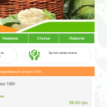
Новинки
Статьи
Новости
 на
Зручні умови оплати
в
ицид Медный купорос 100г
ос 100г
чии
38.00 грн.