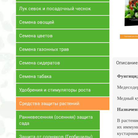
Лук севок и посадочный чеснок
Семена овощей
Семена цветов
Семена газонных трав
Семена сидератов
Описание
Фунгицид
Семена табака
Медесодер
Удобрения и стимуляторы роста
Медный ку
Средства защиты растений
Назначен
Ранневесенняя (осенняя) защита
В растени
сада
их иммуни
кустарник
Защита от сорняков (Гербициды)