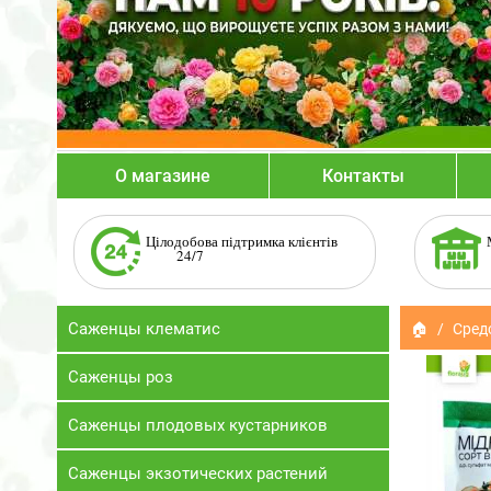
О магазине
Контакты
Цілодобова підтримка клієнтів
24/7
Саженцы клематис
🏠
Сред
Саженцы роз
Саженцы плодовых кустарников
Саженцы экзотических растений