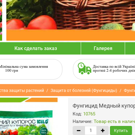
Как сделать заказ
Галерея
Мінімальна сума замовлення
Доставка по всій Україні
100 грн
протязі 2-4 робочих дні
ства защиты растений
Защита от болезней (Фунгициды)
Фунг
Фунгицид Медный купор
Код:
10765
Наличие:
Товар есть в нали
Купить