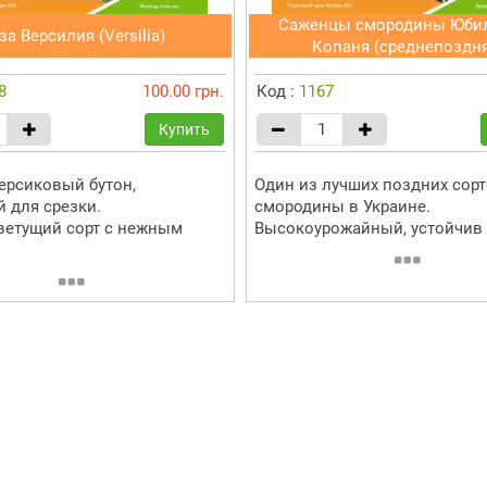
Саженцы смородины Юби
за Версилия (Versilia)
Копаня (среднепоздня
8
100.00 грн.
Код :
1167
Купить
рсиковый бутон,
Один из лучших поздних сор
 для срезки.
смородины в Украине.
етущий сорт с нежным
Высокоурожайный, устойчив к