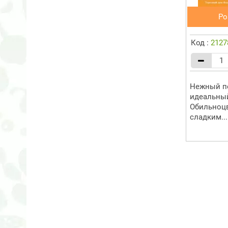
Ро
Код :
2127
Нежный пе
идеальный
Обильноцв
сладким...