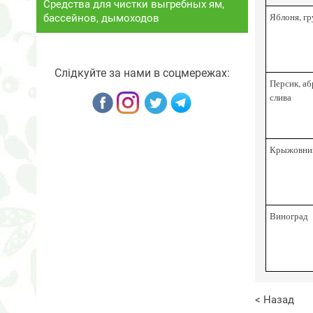
Средства для чистки выгребных ям,
Яблоня, гр
бассейнов, дымоходов
Слідкуйте за нами в соцмережах:
Персик, аб
слива
Крыжовник
Виноград
< Назад