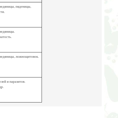
 медяницы, пяденицы,
ти.
 медяницы.
чатость.
 медяницы, ложнощитовок.
лей и паразитов.
др.