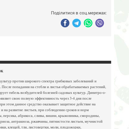
Поділитися в соц.мережах:
ок
культур против широкого спектра грибковых заболеваний и
. После попадания на стебли и листья обрабатываемых растений,
рует гибель возбудителей болезней садовых культур. Динитро-о-
оявляет свою полную эффективность через 3-4 дня после
ри этом данное средство оказывает защитное действие на
 и на развитие листьев, при соблюдении сроков и норм
, персика, абрикоса, сливы, вишни, крыжовника, смородины,
ориоза, антракноза, ржавчины, пятнистости листьев, мучнистой
ки, клещей, тли, листовертки, моли, плодожорки,