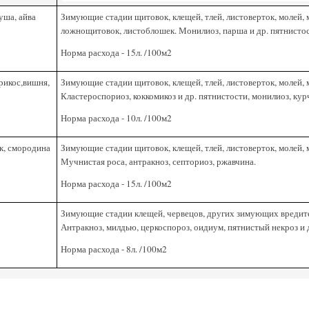
уша, айва
Зимующие стадии щитовок, клещей, тлей, листоверток, молей,
ложнощитовок, листоблошек. Монилиоз, парша и др. пятнистос
Норма расхода - 15л. /100м2
рикос,вишня,
Зимующие стадии щитовок, клещей, тлей, листоверток, молей,
Кластероспориоз, коккомикоз и др. пятнистости, монилиоз, кур
Норма расхода - 10л. /100м2
, смородина
Зимующие стадии щитовок, клещей, тлей, листоверток, молей,
Мучнистая роса, антракноз, септориоз, ржавчина.
Норма расхода - 15л. /100м2
Зимующие стадии клещей, червецов, других зимующих вредите
Антракноз, милдью, церкоспороз, оидиум, пятнистый некроз и 
Норма расхода - 8л. /100м2