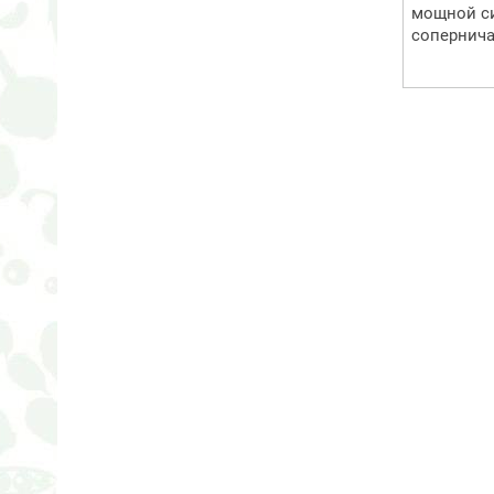
мощной си
соперничая