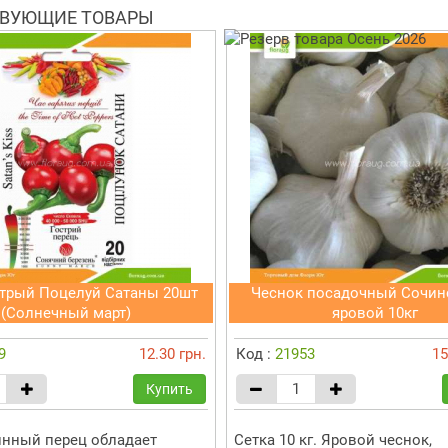
ВУЮЩИЕ ТОВАРЫ
стрый Поцелуй Сатаны 20шт
Чеснок посадочный Сочин
(Солнечный март)
яровой 10кг
9
12.30 грн.
Код :
21953
15
Купить
инный перец обладает
Сетка 10 кг. Яровой чеснок,