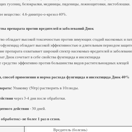
щих гусениц, белокрылки, медяницы, пяденицы, ложнощитовки, листоблошки.
е вещество: 4.6-динитро-о-крезол 40%.
ва препарата против вредителей и заболеваний Днок
во обладает высокой токсичностью против зимующих стадий насекомых и па
офунгицид обладает высокой эффективностью и длительным периодом защитно
ие препарата охватывает широкий спектр насекомых-вредителей и заболевани
ат Днок сочетает в себе свойства фунгицида и инсектицида
 средство эффективно против большинства видов растительноядных клещей
, способ применения и норма расхода фунгицида и инсектицида Днок 40%
парата:
Упаковку (50гр) растворить в 10л воды.
ействия
через 3-4 дня после обработки.
итного действия
- 30 дней.
обработок:- не более 1 раз в сезон.
а
Вредитель (болезнь)