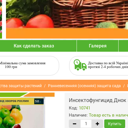
Как сделать заказ
Галерея
Мінімальна сума замовлення
Доставка по всій Україні
100 грн
протязі 2-4 робочих дні
ства защиты растений
Ранневесенняя (осенняя) защита сада
Инсектофунгицид Днок 
Код:
10741
Наличие:
Товар есть в нали
Купить