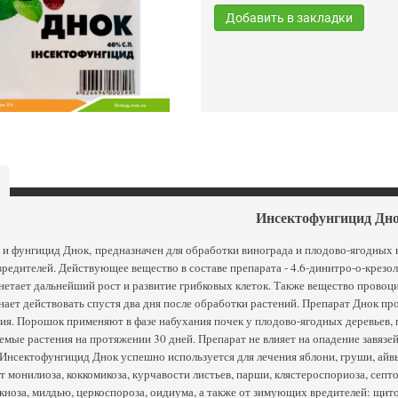
Добавить в закладки
Инсектофунгицид Дн
и фунгицид Днок, предназначен для обработки винограда и плодово-ягодных 
редителей. Действующее вещество в составе препарата - 4.6-динитро-о-крезол
нетает дальнейший рост и развитие грибковых клеток. Также вещество провоци
нает действовать спустя два дня после обработки растений. Препарат Днок пр
я. Порошок применяют в фазе набухания почек у плодово-ягодных деревьев, п
мые растения на протяжении 30 дней. Препарат не влияет на опадение завязей
Инсектофунгицид Днок успешно используется для лечения яблони, груши, айвы
т монилиоза, коккомикоза, курчавости листьев, парши, клястероспориоза, септ
кноза, милдью, церкоспороза, оидиума, а также от зимующих вредителей: щитов