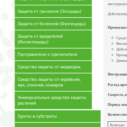
листогрызу
Защита от грызунов (Зооциды)
Действующе
Защита от болезней (Фунгициды)
Преимущест
Защита от вредителей
Средст
(Инсектициды)
Инсект
Действ
Протравители и прилипатели
Препар
Данное
Средства защиты от медведки
Инструкция
Средства защиты от муравьев,
Расход пре
мух, слизней, комаров
Скорость д
Универсальные средства защиты
растений
Период защ
Количество 
Грунты и субстраты
Культур