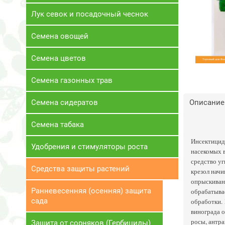
Лук севок и посадочный чеснок
Семена овощей
Семена цветов
Семена газонных трав
Семена сидератов
Описание
Семена табака
Инсектицид 
Удобрения и стимуляторы роста
насекомых в
средство уг
Средства защиты растений
крезол начи
опрыскивани
Ранневесенняя (осенняя) защита
обрабатывае
сада
обработки. 
винограда о
росы, антра
Защита от сорняков (Гербициды)