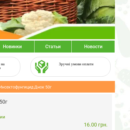
Новинки
Статьи
Новости
 на
Зручні умови оплати
в
Инсектофунгицид Днок 50г
50г
чии
16.00 грн.