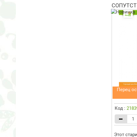
СОПУТСТ
Перец о
Код :
2183
Этот стар