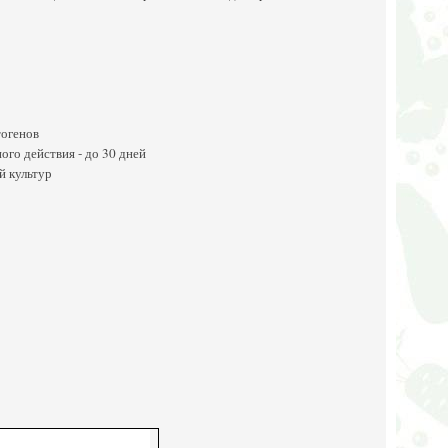
тогенов
го действия - до 30 дней
й культур