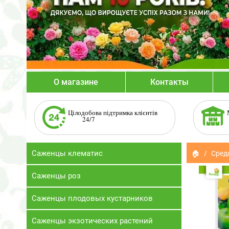
О магазине
Контакты
Цілодобова підтримка клієнтів
24/7
Саженцы клематис
🏠
Сред
Саженцы роз
Саженцы плодовых кустарников
Саженцы экзотических растений