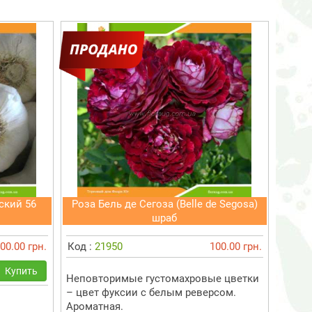
ский 56
Роза Бель де Сегоза (Belle de Segosa)
шраб
00.00 грн.
Код :
21950
100.00 грн.
Купить
Неповторимые густомахровые цветки
– цвет фуксии с белым реверсом.
Ароматная.