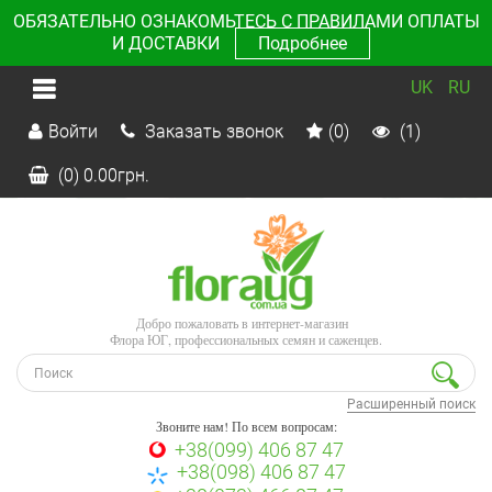
ОБЯЗАТЕЛЬНО ОЗНАКОМЬТЕСЬ С ПРАВИЛАМИ ОПЛАТЫ
И ДОСТАВКИ
Подробнее
UK
RU
Войти
Заказать звонок
(0)
(1)
(0)
0.00
грн.
Добро пожаловать в интернет-магазин
Флора ЮГ, профессиональных семян и саженцев.
Расширенный поиск
Звоните нам! По всем вопросам:
+38(099) 406 87 47
+38(098) 406 87 47