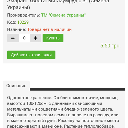
Амарант хвостатый Изумруд 0,3г (Семена
Украины)
Производитель:
ТМ "Семена Украины"
Код:
10229
Наличие:
Товара нет в наличии
Купить
5.50 грн.
Добавить в закладки
Описание
Однолетнее растение. Стебли прямостоячие, мощные,
высотой 100-120см, с длинными свисающими
метельчатыми соцветиями бледно-зеленого цвета.
Выращивают посевом семян в апреле на рассаду, или
в мае в открытый грунт. Рассаду на постоянное место
пересаживают в мае-июне. Растение теплолюбивое,