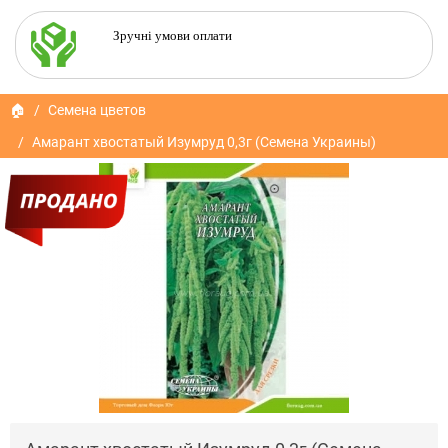
Зручні умови оплати
🏠
Семена цветов
Амарант хвостатый Изумруд 0,3г (Семена Украины)