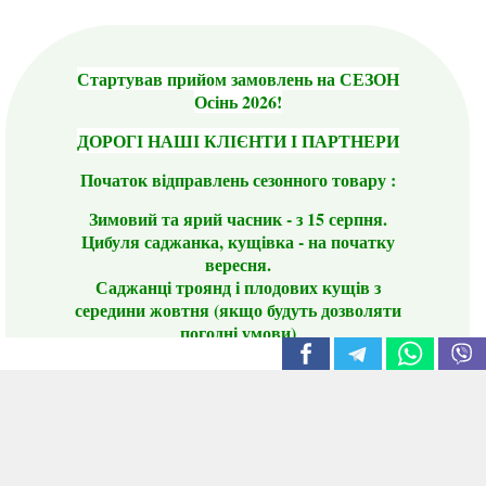
Стартував прийом замовлень на СЕЗОН
Осінь 2026!
ДОРОГІ НАШІ КЛІЄНТИ І ПАРТНЕРИ
Початок відправлень сезонного товару :
Зимовий та ярий часник - з 15 серпня.
Цибуля саджанка, кущівка - на початку
вересня.
Саджанці троянд і плодових кущів з
середини жовтня (якщо будуть дозволяти
погодні умови)
Цього сезону ви будете задоволені
традиційно гарним асортиментом цибулі
сіянки та посадкового часнику, новими
сортами саджанців троянд і не тільки.
📣 Зверніть увагу! Резервуючи сезонні товари