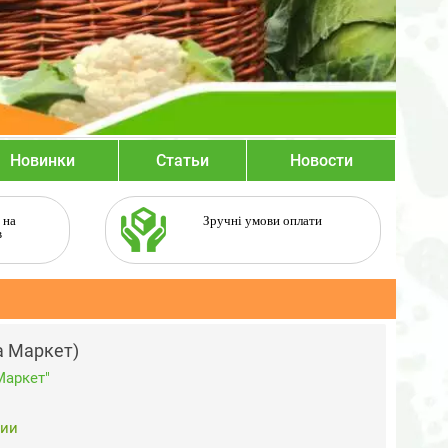
Новинки
Статьи
Новости
 на
Зручні умови оплати
в
а Маркет)
Маркет"
чии