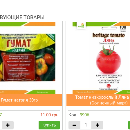
ВУЮЩИЕ ТОВАРЫ
Томат низкорослый Ляна
Гумат натрия 30гр
(Солнечный март)
7
11.00 грн.
Код :
9906
Купить