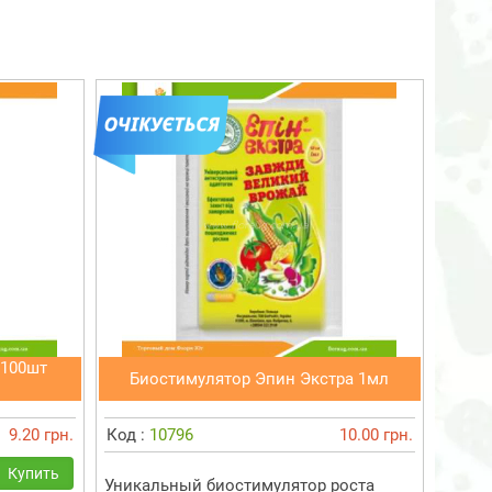
 100шт
Биостимулятор Эпин Экстра 1мл
9.20 грн.
Код :
10796
10.00 грн.
Купить
Уникальный биостимулятор роста