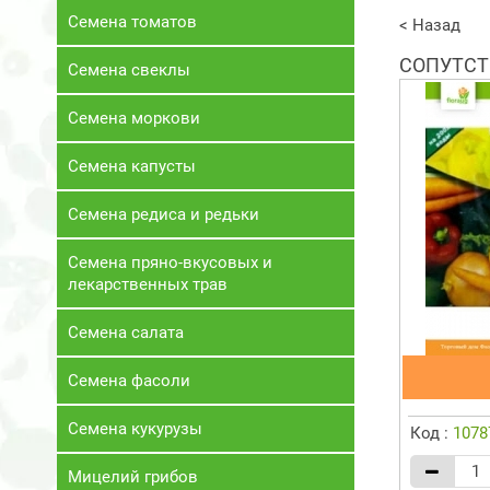
Семена томатов
< Назад
СОПУТСТ
Семена свеклы
Семена моркови
Семена капусты
Семена редиса и редьки
Семена пряно-вкусовых и
лекарственных трав
Семена салата
Семена фасоли
Семена кукурузы
Код :
1078
Мицелий грибов