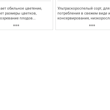
ает обильное цветение,
Ультраскороспелый сорт, для
ет размеры цветков,
потребления в свежем виде 
созревание плодов...
консервирования, низкорослы