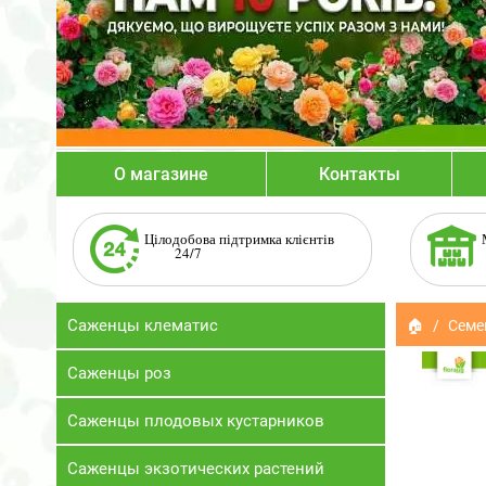
О магазине
Контакты
Цілодобова підтримка клієнтів
24/7
Саженцы клематис
🏠
Семе
Саженцы роз
Саженцы плодовых кустарников
Саженцы экзотических растений