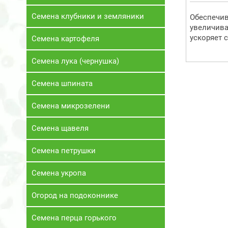
Семена клубники и земляники
Обеспечив
увеличива
ускоряет 
Семена картофеля
Семена лука (чернушка)
Семена шпината
Семена микрозелени
Семена щавеля
Семена петрушки
Семена укропа
Огород на подоконнике
Семена перца горького