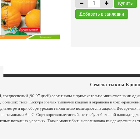
Купить
Добавить в закладки
Семена тыквы Крош
, среднеспелый (90-97 дней) сорт тыквы с примечательно миниатюрными один
у больших тыкв. Кожура зрелых тыквочек гладкая и окрашена в ярко-оранжевый
в диаметре и при сборе урожая тыквы легко помещаются в ладони. Вес зрелых п
а витаминами А и С. Сорт короткоплетистый, не требует большой площади дл
тных погодных условиях. Также может быть использована как декоративная т