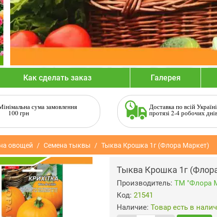
Как сделать заказ
Галерея
Мінімальна сума замовлення
Доставка по всій Україні
100 грн
протязі 2-4 робочих дні
на овощей
Семена тыквы
Тыква Крошка 1г (Флора Маркет)
Тыква Крошка 1г (Флор
Производитель:
ТМ "Флора 
Код:
21541
Наличие:
Товар есть в нали