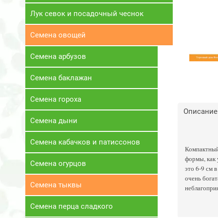
Лук севок и посадочный чеснок
Семена овощей
Семена арбузов
Семена баклажан
Семена гороха
Описание
Семена дыни
Семена кабачков и патиссонов
Компактный
формы, как 
Семена огурцов
это 6-9 см 
очень богат
Семена тыквы
неблагоприя
Семена перца сладкого