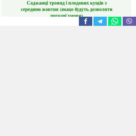
Саджанці троянд і плодових кущів з
середини жовтня (якщо будуть дозволяти
погодні умови)
Цього сезону ви будете задоволені
традиційно гарним асортиментом цибулі
сіянки та посадкового часнику, новими
сортами саджанців троянд і не тільки.
📣 Зверніть увагу! Резервуючи сезонні товари
заздалегідь, ви гарантовано отримаєте
дефіцитні сорти за фіксованою ціною на
момент резервування.
Наші переваги:
Нові сорти.
Вигідні умови доставки.
Лояльні та помірні ціни.
Інформація на сайті актуальна,