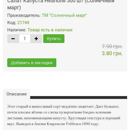
Салат Капуста Неаполя 500 шт (Солнечный
март)
Производитель:
ТМ "Солнечный март"
Код:
21744
Наличие:
Товар есть в наличии
Купить
7.90 грн.
3.80 грн.
Добавить в закладки
Описание
Этот старый и выносливый сорт медленно зацветает. Дает большое,
почти плоское яблоко со слегка пузырчатыми бледно-зелеными
листьями, напоминающими капусту. Хрустящая текстура и хороший
вкус. Выведен в Англии Кларенсом Уэббом в 1890 году.