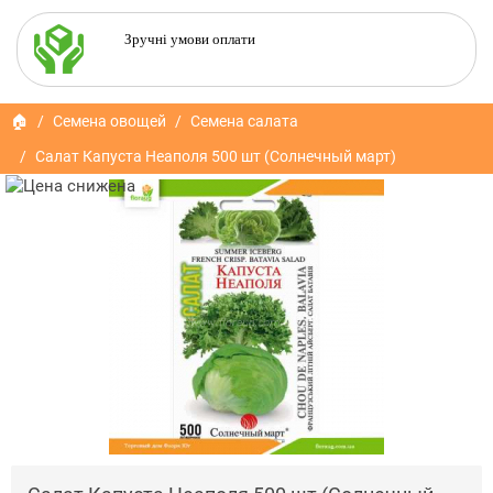
Зручні умови оплати
🏠
Семена овощей
Семена салата
Салат Капуста Неаполя 500 шт (Солнечный март)