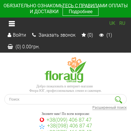
ОБЯЗАТЕЛЬНО ОЗНАКОМЬТЕСЬ С ПРАВИЛАМИ ОПЛАТЫ
И ДОСТАВКИ
Подробнее
UK
RU
Войти
Заказать звонок
(0)
(1)
(0)
0.00
грн.
Добро пожаловать в интернет-магазин
Флора ЮГ, профессиональных семян и саженцев.
Расширенный поиск
Звоните нам! По всем вопросам:
+38(099) 406 87 47
+38(098) 406 87 47