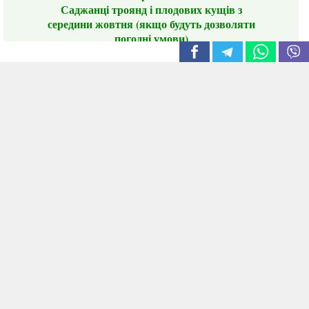
Саджанці троянд і плодових кущів з
середини жовтня (якщо будуть дозволяти
погодні умови)
Цього сезону ви будете задоволені
традиційно гарним асортиментом цибулі
сіянки та посадкового часнику, новими
сортами саджанців троянд і не тільки.
📣 Зверніть увагу! Резервуючи сезонні товари
заздалегідь, ви гарантовано отримаєте
дефіцитні сорти за фіксованою ціною на
момент резервування.
Наші переваги:
Нові сорти.
Вигідні умови доставки.
Лояльні та помірні ціни.
Інформація на сайті актуальна,