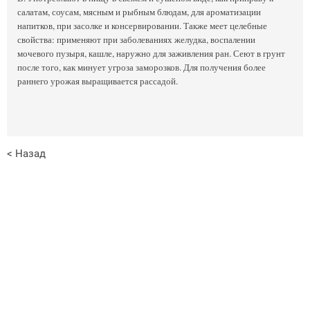
салатам, соусам, мясным и рыбным блюдам, для ароматизации
напитков, при засолке и консервировании. Также меет целебные
свойства: применяют при заболеваниях желудка, воспалении
мочевого пузыря, кашле, наружно для заживления ран. Сеют в грунт
после того, как минует угроза заморозков. Для получения более
раннего урожая выращивается рассадой.
< Назад