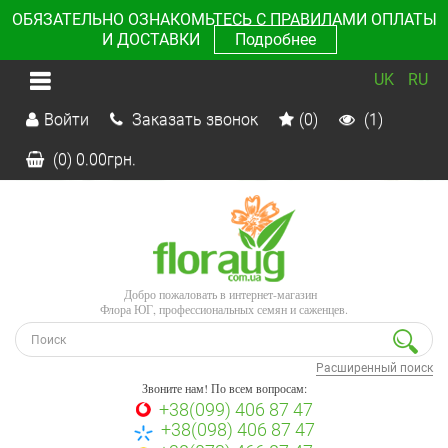
ОБЯЗАТЕЛЬНО ОЗНАКОМЬТЕСЬ С ПРАВИЛАМИ ОПЛАТЫ
И ДОСТАВКИ
Подробнее
UK
RU
Войти
Заказать звонок
(0)
(1)
(0)
0.00
грн.
Добро пожаловать в интернет-магазин
Флора ЮГ, профессиональных семян и саженцев.
Расширенный поиск
Звоните нам! По всем вопросам:
+38(099) 406 87 47
+38(098) 406 87 47