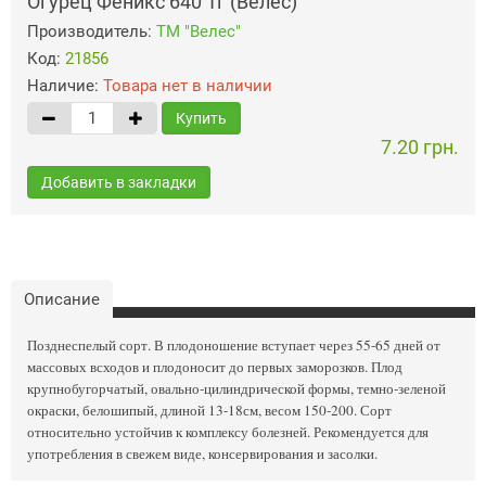
Огурец Феникс 640 1г (Велес)
Производитель:
ТМ "Велес"
Код:
21856
Наличие:
Товара нет в наличии
Купить
7.20 грн.
Добавить в закладки
Описание
Позднеспелый сорт. В плодоношение вступает через 55-65 дней от
массовых всходов и плодоносит до первых заморозков. Плод
крупнобугорчатый, овально-цилиндрической формы, темно-зеленой
окраски, белошипый, длиной 13-18см, весом 150-200. Сорт
относительно устойчив к комплексу болезней. Рекомендуется для
употребления в свежем виде, консервирования и засолки.