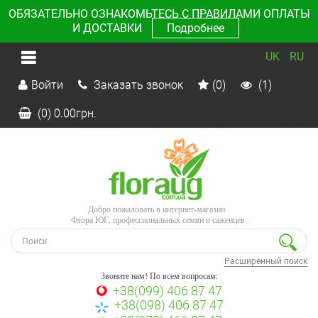
ОБЯЗАТЕЛЬНО ОЗНАКОМЬТЕСЬ С ПРАВИЛАМИ ОПЛАТЫ
И ДОСТАВКИ
Подробнее
UK
RU
Войти
Заказать звонок
(0)
(1)
(0)
0.00
грн.
Добро пожаловать в интернет-магазин
Флора ЮГ, профессиональных семян и саженцев.
Расширенный поиск
Звоните нам! По всем вопросам:
+38(099) 406 87 47
+38(098) 406 87 47