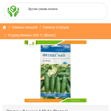
Зручні умови оплати
🏠
Семена овощей
Семена огурцов
Огурец Феникс 640 1г (Велес)