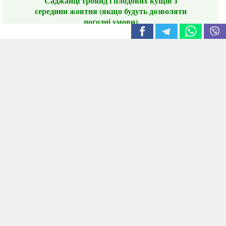
Саджанці троянд і плодових кущів з
середини жовтня (якщо будуть дозволяти
погодні умови)
Цього сезону ви будете задоволені
традиційно гарним асортиментом цибулі
сіянки та посадкового часнику, новими
сортами саджанців троянд і не тільки.
📣 Зверніть увагу! Резервуючи сезонні товари
заздалегідь, ви гарантовано отримаєте
дефіцитні сорти за фіксованою ціною на
момент резервування.
Наші переваги:
Нові сорти.
Вигідні умови доставки.
Лояльні та помірні ціни.
Інформація на сайті актуальна,
відправляємо в режимі реального часу