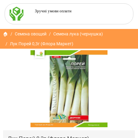
Зручні умови оплати
🏠
Семена овощей
Семена лука (чернушка)
Лук Порей 0,3г (Флора Маркет)