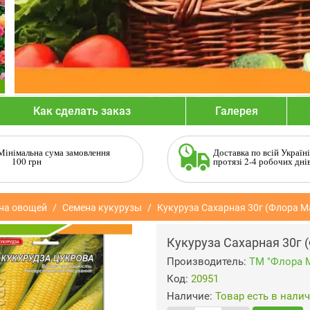
Как сделать заказ
Галерея
Мінімальна сума замовлення
Доставка по всій Україні
100 грн
протязі 2-4 робочих дні
на овощей
Семена кукурузы
Кукуруза Сахарная 30г (Флора М
Кукуруза Сахарная 30г 
Производитель:
ТМ "Флора 
Код:
20951
Наличие:
Товар есть в нали