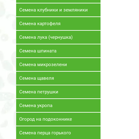
Семена клубники и земляники
Семена картофеля
Семена лука (чернушка)
Семена шпината
Семена микрозелени
Семена щавеля
Семена петрушки
Семена укропа
Огород на подоконнике
Семена перца горького