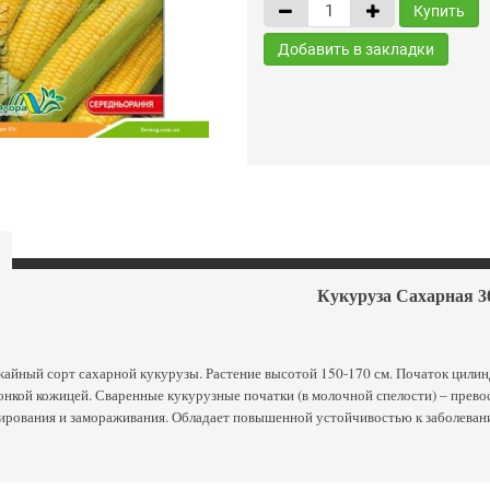
Купить
Добавить в закладки
Кукуруза Сахарная 3
йный сорт сахарной кукурузы. Растение высотой 150-170 см. Початок цилиндр
онкой кожицей. Сваренные кукурузные початки (в молочной спелости) – прево
вирования и замораживания. Обладает повышенной устойчивостью к заболеван