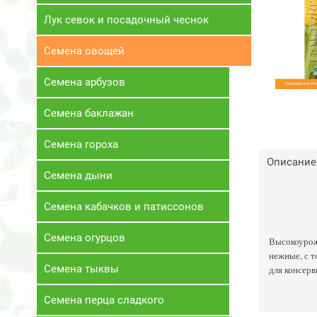
Лук севок и посадочный чеснок
Семена овощей
Семена арбузов
Семена баклажан
Семена гороха
Описание
Семена дыни
Семена кабачков и патиссонов
Семена огурцов
Высокоурожа
нежные, с т
Семена тыквы
для консер
Семена перца сладкого