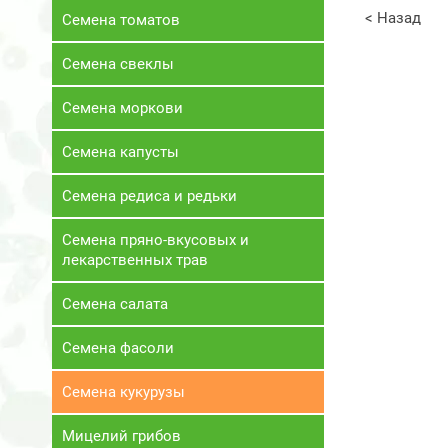
< Назад
Семена томатов
Семена свеклы
Семена моркови
Семена капусты
Семена редиса и редьки
Семена пряно-вкусовых и
лекарственных трав
Семена салата
Семена фасоли
Семена кукурузы
Мицелий грибов