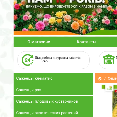
О магазине
Контакты
Цілодобова підтримка клієнтів
24/7
Саженцы клематис
🏠
Семе
Саженцы роз
Саженцы плодовых кустарников
Саженцы экзотических растений