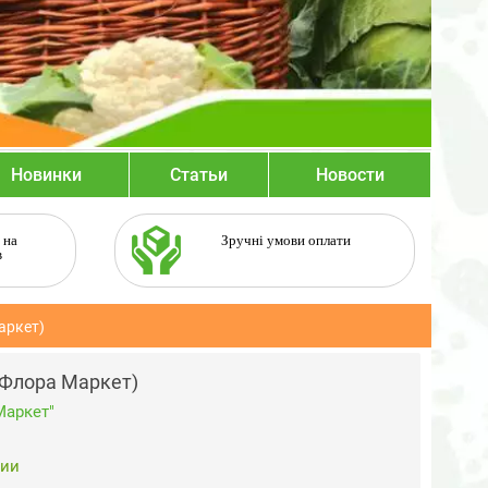
Новинки
Статьи
Новости
 на
Зручні умови оплати
в
аркет)
(Флора Маркет)
Маркет"
чии