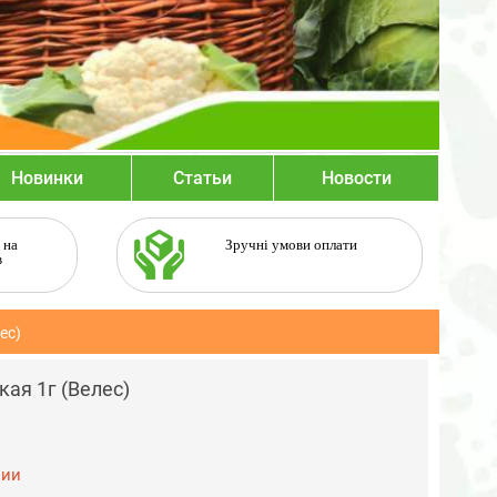
Новинки
Статьи
Новости
 на
Зручні умови оплати
в
ес)
ая 1г (Велес)
чии