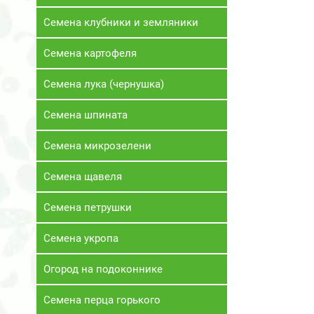
Семена клубники и земляники
Семена картофеля
Семена лука (чернушка)
Семена шпината
Семена микрозелени
Семена щавеля
Семена петрушки
Семена укропа
Огород на подоконнике
Семена перца горького