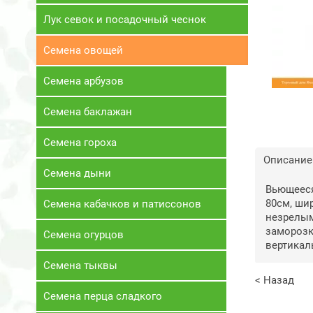
Лук севок и посадочный чеснок
Семена овощей
Семена арбузов
Семена баклажан
Семена гороха
Описание
Семена дыни
Вьющееся
80см, ши
Семена кабачков и патиссонов
незрелым
заморозк
Семена огурцов
вертикал
Семена тыквы
< Назад
Семена перца сладкого