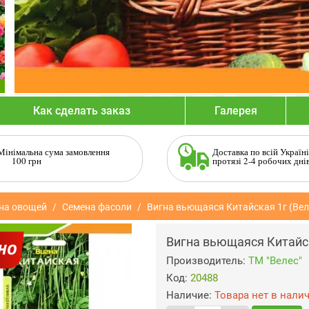
Как сделать заказ
Галерея
Мінімальна сума замовлення
Доставка по всій Україні
100 грн
протязі 2-4 робочих дні
на овощей
Семена фасоли
Вигна вьющаяся Китайская 1г (Вел
Вигна вьющаяся Китайск
Производитель:
ТМ "Велес"
Код:
20488
Наличие:
Товара нет в нали