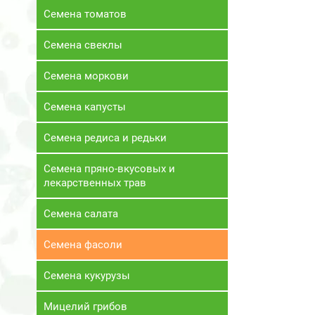
Семена томатов
Семена свеклы
Семена моркови
Семена капусты
Семена редиса и редьки
Семена пряно-вкусовых и
лекарственных трав
Семена салата
Семена фасоли
Семена кукурузы
Мицелий грибов