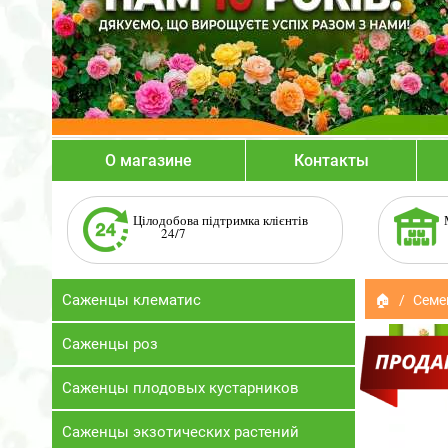
О магазине
Контакты
Цілодобова підтримка клієнтів
24/7
Саженцы клематис
🏠
Семе
Саженцы роз
Саженцы плодовых кустарников
Саженцы экзотических растений