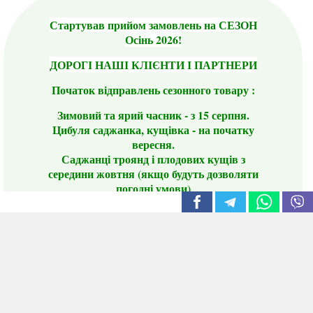
Стартував прийом замовлень на СЕЗОН
Осінь 2026!
ДОРОГІ НАШІ КЛІЄНТИ І ПАРТНЕРИ
Початок відправлень сезонного товару :
Зимовий та ярий часник - з 15 серпня.
Цибуля саджанка, кущівка - на початку
вересня.
Саджанці троянд і плодових кущів з
середини жовтня (якщо будуть дозволяти
погодні умови)
Цього сезону ви будете задоволені
традиційно гарним асортиментом цибулі
сіянки та посадкового часнику, новими
сортами саджанців троянд і не тільки.
📣 Зверніть увагу! Резервуючи сезонні товари
заздалегідь, ви гарантовано отримаєте
дефіцитні сорти за фіксованою ціною на