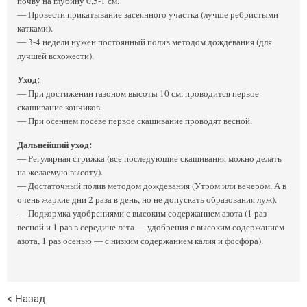
почву на глубину 0,5-1 см.
— Провести прикатывание засеянного участка (лучше ребристыми
катками).
— 3-4 недели нужен постоянный полив методом дождевания (для
лучшей всхожести).
Уход:
— При достижении газоном высоты 10 см, проводится первое
скашивание кончиков.
— При осеннем посеве первое скашивание проводят весной.
Дальнейший уход:
— Регулярная стрижка (все последующие скашивания можно делать
на желаемую высоту).
— Достаточный полив методом дождевания (Утром или вечером. А в
очень жаркие дни 2 раза в день, но не допускать образования луж).
— Подкормка удобрениями с высоким содержанием азота (1 раз
весной и 1 раз в середине лета — удобрения с высоким содержанием
азота, 1 раз осенью — с низким содержанием калия и фосфора).
< Назад