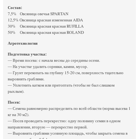
Состав:
7,5% Овсяница овечья SPARTAN
12,5% Овсяница красная измененная AIDA
30% Овсяница красная красная RUFILLA
50% Овсяница красная красная ROLAND
Агротехнология
Подготовка участка:
— Время посева: с начала весны до середины осени.
— На участке удалить сорняки, камни, мусор.
— Грунт перекопать на глубину 15-20 см, поверхность тщательно
выровнять граблями.
— Уплотнить катком или притоптать (чтобы не был слишком
рыхлым).
Посев:
— Семена равномерно распределить по всей области (норма высева 1
кг на 30 м2).
— Посев проводить перекрестно: одну половину семян в одном
направлении, вторую — перекрестно первой.
— Выровнять граблями усеянную площадь, чтобы закрыть семена в