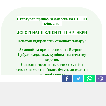
Стартував прийом замовлень на СЕЗОН
Осінь 2026!
ДОРОГІ НАШІ КЛІЄНТИ І ПАРТНЕРИ
Початок відправлень сезонного товару :
Зимовий та ярий часник - з 15 серпня.
Цибуля саджанка, кущівка - на початку
вересня.
Саджанці троянд і плодових кущів з
середини жовтня (якщо будуть дозволяти
погодні умови)
Цього сезону ви будете задоволені
традиційно гарним асортиментом цибулі
сіянки та посадкового часнику, новими
сортами саджанців троянд і не тільки.