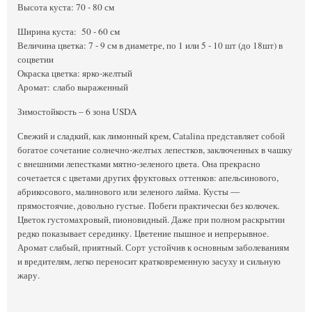
Высота куста: 70 - 80 см
Ширина куста: 50 - 60 см
Величина цветка: 7 - 9 см в диаметре, по 1 или 5 - 10 шт (до 18шт) в
соцветии
Окраска цветка: ярко-желтый
Аромат: слабо выраженный
Зимостойкость – 6 зона USDA
Свежий и сладкий, как лимонный крем, Catalina представляет собой
богатое сочетание солнечно-желтых лепестков, заключенных в чашку
с внешними лепестками мятно-зеленого цвета. Она прекрасно
сочетается с цветами других фруктовых оттенков: апельсинового,
абрикосового, малинового или зеленого лайма. Кусты —
прямостоячие, довольно густые. Побеги практически без колючек.
Цветок густомахровый, пионовидный. Даже при полном раскрытии
редко показывает серединку. Цветение пышное и непрерывное.
Аромат слабый, приятный. Сорт устойчив к основным заболеваниям
и вредителям, легко переносит кратковременную засуху и сильную
жару.