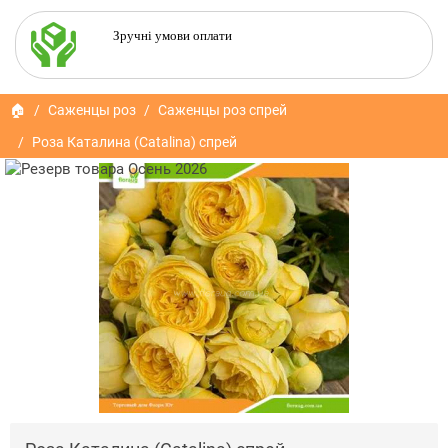
Зручні умови оплати
🏠
Саженцы роз
Саженцы роз спрей
Роза Каталина (Catalina) спрей