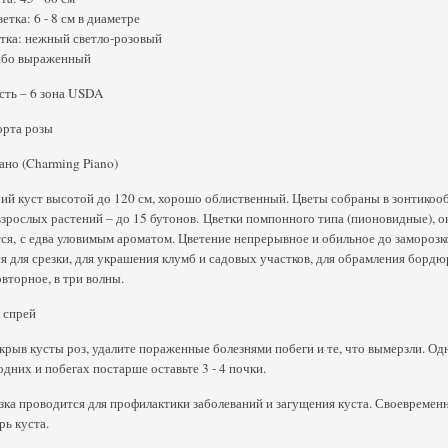
етка: 6 - 8 см в диаметре
тка: нежный светло-розовый
або выраженный
сть – 6 зона USDA
орта розы
но (Charming Piano)
й куст высотой до 120 см, хорошо облиственный. Цветы собраны в зонтикообра
взрослых растений – до 15 бутонов. Цветки помпонного типа (пионовидные), о
я, с едва уловимым ароматом. Цветение непрерывное и обильное до заморозк
я для срезки, для украшения клумб и садовых участков, для обрамления борд
вторное, в три волны.
 спрей
крыв кусты роз, удалите пораженные болезнями побеги и те, что вымерзли. Одн
дних и побегах постарше оставьте 3 - 4 почки.
ка проводится для профилактики заболеваний и загущения куста. Своевременн
рь куста.