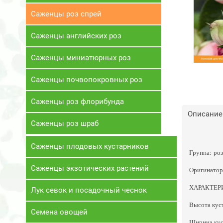
Саженцы роз спрей
Саженцы английских роз
Саженцы миниатюрных роз
Саженцы почвопокровных роз
Саженцы роз флорибунда
Описание
Саженцы роз шраб
Саженцы плодовых кустарников
Группа: ро
Саженцы экзотических растений
Оригинатор:
ХАРАКТЕР
Лук севок и посадочный чеснок
Высота куст
Семена овощей
Ширина куст