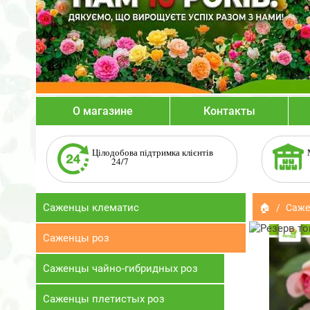
О магазине
Контакты
Цілодобова підтримка клієнтів
24/7
Саженцы клематис
🏠
Саже
Саженцы роз
Саженцы чайно-гибридных роз
Саженцы плетистых роз