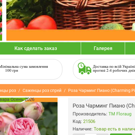
Как сделать заказ
Галерея
Мінімальна сума замовлення
Доставка по всій Україні
100 грн
протязі 2-4 робочих дні
нцы роз
Саженцы роз спрей
Роза Чарминг Пиано (Charming Pi
Роза Чарминг Пиано (Ch
Производитель:
ТМ Floraug
Код:
21506
Наличие:
Товар есть в нали