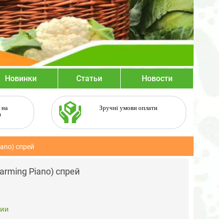
Новинки
Статьи
Новости
 на
Зручні умови оплати
в
ano) спрей
arming Piano) спрей
чии