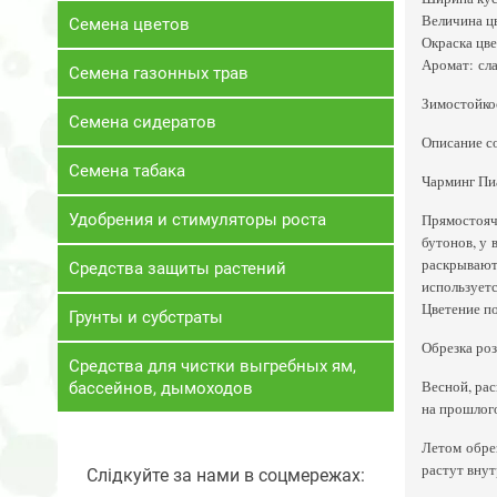
Величина цв
Семена цветов
Окраска цве
Аромат: сл
Семена газонных трав
Зимостойко
Семена сидератов
Описание с
Семена табака
Чарминг Пиа
Удобрения и стимуляторы роста
Прямостоячи
бутонов, у 
раскрываютс
Средства защиты растений
используетс
Цветение по
Грунты и субстраты
Обрезка роз
Средства для чистки выгребных ям,
Весной, рас
бассейнов, дымоходов
на прошлого
Летом обрез
растут внут
Слідкуйте за нами в соцмережах: