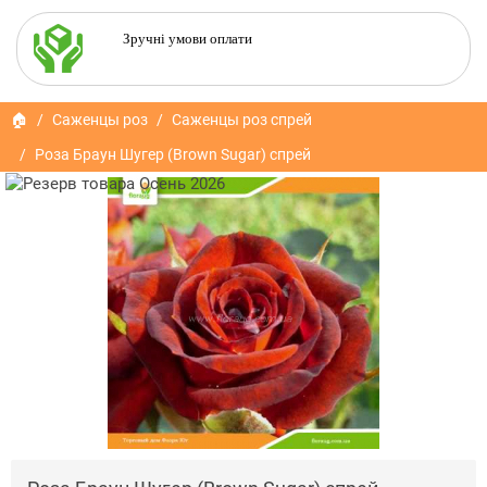
Зручні умови оплати
🏠
Саженцы роз
Саженцы роз спрей
Роза Браун Шугер (Brown Sugar) спрей