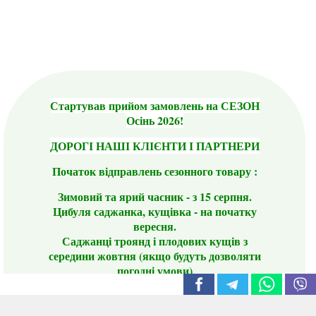
Стартував прийом замовлень на СЕЗОН
Осінь 2026!
ДОРОГІ НАШІ КЛІЄНТИ І ПАРТНЕРИ
Початок відправлень сезонного товару :
Зимовий та ярий часник - з 15 серпня.
Цибуля саджанка, кущівка - на початку
вересня.
Саджанці троянд і плодових кущів з
середини жовтня (якщо будуть дозволяти
погодні умови)
Цього сезону ви будете задоволені
традиційно гарним асортиментом цибулі