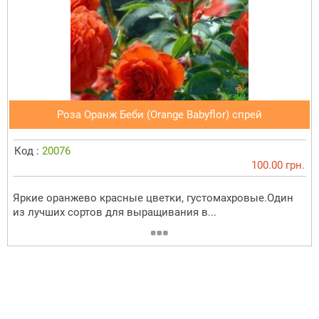
Роза Оранж Беби (Orange Babyflor) спрей
Код :
20076
100.00 грн.
Яркие оранжево красные цветки, густомахровые.Один
из лучших сортов для выращивания в...