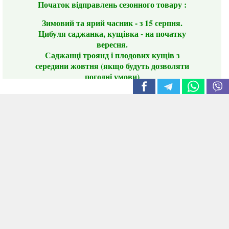
Початок відправлень сезонного товару :
Зимовий та ярий часник - з 15 серпня.
Цибуля саджанка, кущівка - на початку
вересня.
Саджанці троянд і плодових кущів з
середини жовтня (якщо будуть дозволяти
погодні умови)
Цього сезону ви будете задоволені
традиційно гарним асортиментом цибулі
сіянки та посадкового часнику, новими
сортами саджанців троянд і не тільки.
📣 Зверніть увагу! Резервуючи сезонні товари
заздалегідь, ви гарантовано отримаєте
дефіцитні сорти за фіксованою ціною на
момент резервування.
Наші переваги:
Нові сорти.