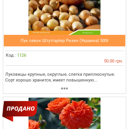
Лук севок Штутгартер Ризен (Украина) 500г
Код :
1126
50.00 грн.
Луковицы крупные, округлые, слегка приплюснутые.
Сорт хорошо хранится, имеет повышенную...