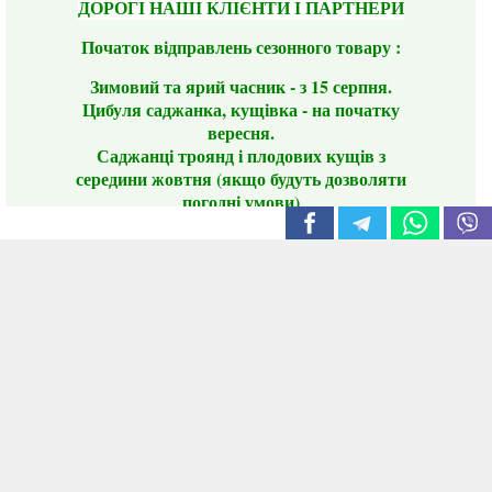
ДОРОГІ НАШІ КЛІЄНТИ І ПАРТНЕРИ
Початок відправлень сезонного товару :
Зимовий та ярий часник - з 15 серпня.
Цибуля саджанка, кущівка - на початку
вересня.
Саджанці троянд і плодових кущів з
середини жовтня (якщо будуть дозволяти
погодні умови)
Цього сезону ви будете задоволені
традиційно гарним асортиментом цибулі
сіянки та посадкового часнику, новими
сортами саджанців троянд і не тільки.
📣 Зверніть увагу! Резервуючи сезонні товари
заздалегідь, ви гарантовано отримаєте
дефіцитні сорти за фіксованою ціною на
момент резервування.
Наші переваги: