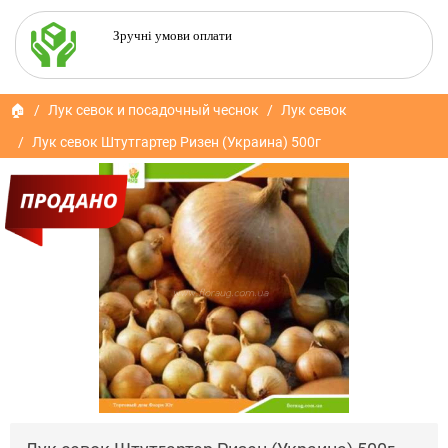
Зручні умови оплати
🏠
Лук севок и посадочный чеснок
Лук севок
Лук севок Штутгартер Ризен (Украина) 500г