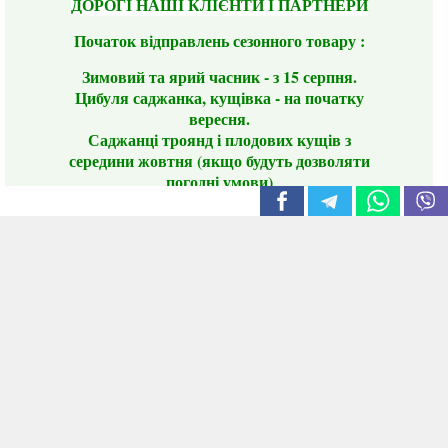
ДОРОГІ НАШІ КЛІЄНТИ І ПАРТНЕРИ
Початок відправлень сезонного товару :
Зимовий та ярий часник - з 15 серпня.
Цибуля саджанка, кущівка - на початку
вересня.
Саджанці троянд і плодових кущів з
середини жовтня (якщо будуть дозволяти
погодні умови)
Цього сезону ви будете задоволені
традиційно гарним асортиментом цибулі
сіянки та посадкового часнику, новими
сортами саджанців троянд і не тільки.
📣 Зверніть увагу! Резервуючи сезонні товари
заздалегідь, ви гарантовано отримаєте
дефіцитні сорти за фіксованою ціною на
момент резервування.
Наші переваги: