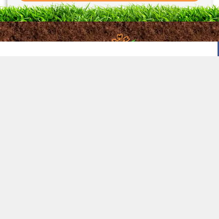
Интернет-магазин семян цветов и овощей. Вся продукция оригинальна,
мы сотрудничаем напрямую с производителями семян в Украине.
© Интернет-магазин Флора ЮГ 2016
Главная
Статьи
О магазине
Контакты
Как сделать заказ
Новинки
Офис (управление):
г. Одесса, ул. Водопроводная 1/1