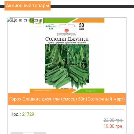
Акционные товары
Горох Сладкие джунгли (смесь) 50г (Солнечный март)
Код :
21729
23.00 грн.
19.00 грн.