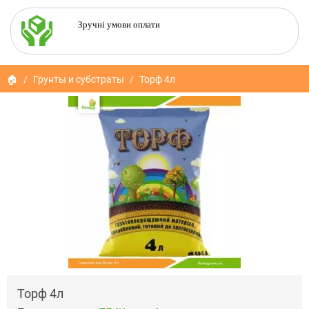
Зручні умови оплати
🏠
Грунты и субстраты
Торф 4л
Торф 4л