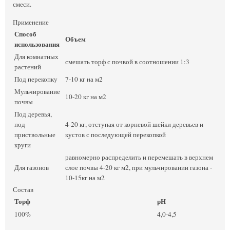
смеси.
Применение
Способ
Объем
использования
Для комнатных
смешать торф с почвой в соотношении 1:3
растений
Под перекопку
7-10 кг на м2
Мульчирование
10-20 кг на м2
почвы
Под деревья,
под
4-20 кг, отступая от корневой шейки деревьев и
приствольные
кустов с последующей перекопкой
круги
равномерно распределить и перемешать в верхнем
Для газонов
слое почвы 4-20 кг м2, при мульчировании газона -
10-15кг на м2
Состав
Торф
рН
100%
4,0-4,5