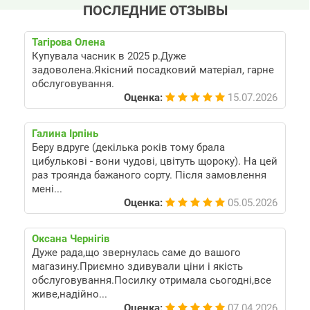
ПОСЛЕДНИЕ ОТЗЫВЫ
Тагірова Олена
Купувала часник в 2025 р.Дуже
задоволена.Якісний посадковий матеріал, гарне
обслуговування.
Оценка:
15.07.2026
Галина Ірпінь
Беру вдруге (декілька років тому брала
цибулькові - вони чудові, цвітуть щороку). На цей
раз троянда бажаного сорту. Після замовлення
мені...
Оценка:
05.05.2026
Оксана Чернігів
Дуже рада,що звернулась саме до вашого
магазину.Приємно здивували ціни і якість
обслуговування.Посилку отримала сьогодні,все
живе,надійно...
Оценка:
07.04.2026