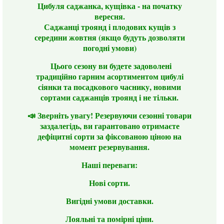
Цибуля саджанка, кущівка - на початку
вересня.
Саджанці троянд і плодових кущів з
середини жовтня (якщо будуть дозволяти
погодні умови)
Цього сезону ви будете задоволені
традиційно гарним асортиментом цибулі
сіянки та посадкового часнику, новими
сортами саджанців троянд і не тільки.
📣 Зверніть увагу! Резервуючи сезонні товари
заздалегідь, ви гарантовано отримаєте
дефіцитні сорти за фіксованою ціною на
момент резервування.
Наші переваги:
Нові сорти.
Вигідні умови доставки.
Лояльні та помірні ціни.